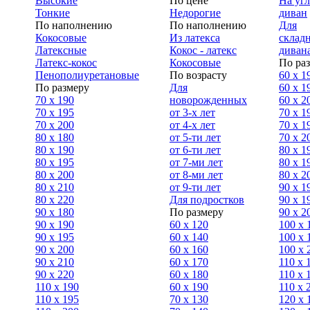
Высокие
По цене
На уг
Тонкие
Недорогие
диван
По наполнению
По наполнению
Для
Кокосовые
Из латекса
склад
Латексные
Кокос - латекс
диван
Латекс-кокос
Кокосовые
По ра
Пенополиуретановые
По возрасту
60 х 1
По размеру
Для
60 х 1
70 х 190
новорожденных
60 х 2
70 х 195
от 3-х лет
70 x 1
70 х 200
от 4-х лет
70 х 1
80 х 180
от 5-ти лет
70 x 2
80 х 190
от 6-ти лет
80 x 1
80 х 195
от 7-ми лет
80 x 1
80 х 200
от 8-ми лет
80 x 2
80 x 210
от 9-ти лет
90 x 1
80 x 220
Для подростков
90 x 1
90 x 180
По размеру
90 x 2
90 х 190
60 х 120
100 x 
90 х 195
60 х 140
100 х 
90 х 200
60 х 160
100 x 
90 x 210
60 х 170
110 x 
90 x 220
60 х 180
110 х 
110 x 190
60 х 190
110 х 
110 x 195
70 х 130
120 х 