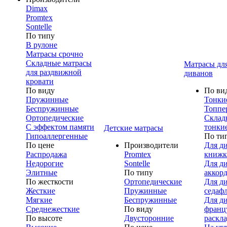
Dimax
Promtex
Sontelle
По типу
В рулоне
Матрасы срочно
Складные матрасы
Матрасы дл
для раздвижной
диванов
кровати
По виду
По ви
Пружинные
Тонки
Беспружинные
Топпе
Ортопедические
Склад
С эффектом памяти
тонки
Детские матрасы
Гипоаллергенные
По ти
По цене
Производители
Для д
Распродажа
Promtex
книжк
Недорогие
Sontelle
Для д
Элитные
По типу
аккор
По жесткости
Ортопедические
Для д
Жесткие
Пружинные
седаф
Мягкие
Беспружинные
Для д
Среднежесткие
По виду
франц
По высоте
Двусторонние
раскл