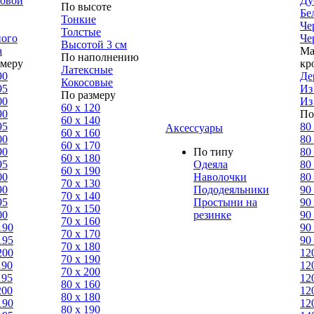
ловой
Ду
По высоте
Бе
Тонкие
Че
Толстые
ного
Че
Высотой 3 см
а
Ма
По наполнению
змеру
кр
Латексные
90
Де
Кокосовые
95
Из
По размеру
00
Из
60 х 120
90
По
60 х 140
95
80
Аксессуары
60 х 160
00
80
60 х 170
90
По типу
80
60 х 180
95
Одеяла
80
60 х 190
00
Наволочки
80
70 х 130
90
Пододеяльники
90
70 х 140
95
Простыни на
90
70 х 150
00
резинке
90
70 х 160
190
90
70 х 170
195
90
70 х 180
200
12
70 х 190
190
12
70 х 200
195
12
80 х 160
200
12
80 х 180
190
12
80 x 190