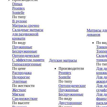
Dimax
Promtex
Sontelle
По типу
В рулоне
Матрасы срочно
Складные матрасы
Матрасы дл
для раздвижной
диванов
кровати
По виду
По ви
Пружинные
Тонки
Беспружинные
Топпе
Ортопедические
Склад
С эффектом памяти
тонки
Детские матрасы
Гипоаллергенные
По ти
По цене
Производители
Для д
Распродажа
Promtex
книжк
Недорогие
Sontelle
Для д
Элитные
По типу
аккор
По жесткости
Ортопедические
Для д
Жесткие
Пружинные
седаф
Мягкие
Беспружинные
Для д
Среднежесткие
По виду
франц
По высоте
Двусторонние
раскл