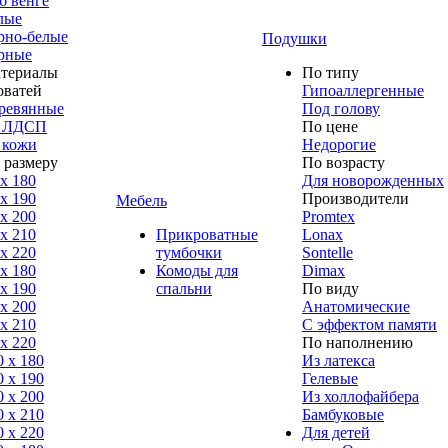
б венге
лые
рно-белые
Подушки
рные
териалы
По типу
оватей
Гипоаллергенные
ревянные
Под голову
 ЛДСП
По цене
 кожи
Недорогие
 размеру
По возрасту
 x 180
Для новорожденных
 x 190
Производители
Мебель
 x 200
Promtex
 x 210
Прикроватные
Lonax
 x 220
тумбочки
Sontelle
 x 180
Комоды для
Dimax
 х 190
спальни
По виду
 х 200
Анатомические
 x 210
С эффектом памяти
 x 220
По наполнению
0 x 180
Из латекса
0 х 190
Гелевые
0 х 200
Из холлофайбера
0 x 210
Бамбуковые
0 x 220
Для детей