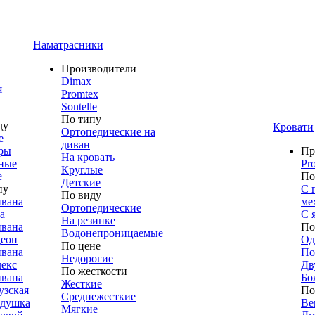
Наматрасники
Производители
Dimax
я
Promtex
Sontelle
По типу
ду
Кровати
Ортопедические на
е
диван
ры
Пр
На кровать
ные
Pr
Круглые
е
По
Детские
пу
С 
По виду
ивана
ме
Ортопедические
а
С 
На резинке
ивана
По
Водонепроницаемые
деон
Од
По цене
ивана
По
Недорогие
лекс
Дв
По жесткости
ивана
Бо
Жесткие
узская
По
Среднежесткие
адушка
Ве
Мягкие