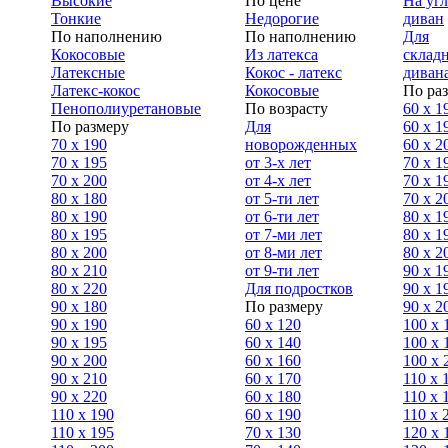
Высокие
По цене
На уг
Тонкие
Недорогие
диван
По наполнению
По наполнению
Для
Кокосовые
Из латекса
склад
Латексные
Кокос - латекс
диван
Латекс-кокос
Кокосовые
По ра
Пенополиуретановые
По возрасту
60 х 1
По размеру
Для
60 х 1
70 х 190
новорожденных
60 х 2
70 х 195
от 3-х лет
70 x 1
70 х 200
от 4-х лет
70 х 1
80 х 180
от 5-ти лет
70 x 2
80 х 190
от 6-ти лет
80 x 1
80 х 195
от 7-ми лет
80 x 1
80 х 200
от 8-ми лет
80 x 2
80 x 210
от 9-ти лет
90 x 1
80 x 220
Для подростков
90 x 1
90 x 180
По размеру
90 x 2
90 х 190
60 х 120
100 x 
90 х 195
60 х 140
100 х 
90 х 200
60 х 160
100 x 
90 x 210
60 х 170
110 x 
90 x 220
60 х 180
110 х 
110 x 190
60 х 190
110 х 
110 x 195
70 х 130
120 х 