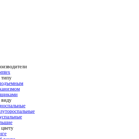
оизводители
omtex
 типу
подъемным
ханизмом
ящиками
 виду
носпальные
лутороспальные
успальные
льшие
 цвету
нге