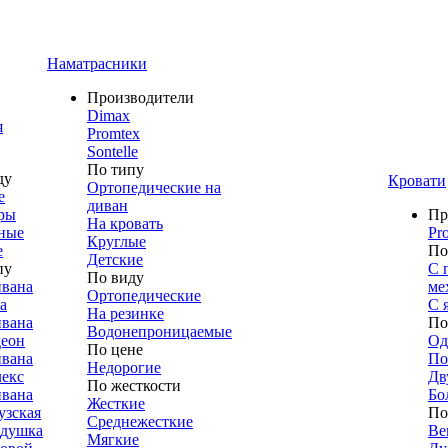
Наматрасники
Производители
Dimax
я
Promtex
Sontelle
По типу
ду
Кровати
Ортопедические на
е
диван
ры
Пр
На кровать
ные
Pr
Круглые
е
По
Детские
пу
С 
По виду
ивана
ме
Ортопедические
а
С 
На резинке
ивана
По
Водонепроницаемые
деон
Од
По цене
ивана
По
Недорогие
лекс
Дв
По жесткости
ивана
Бо
Жесткие
узская
По
Среднежесткие
адушка
Ве
Мягкие