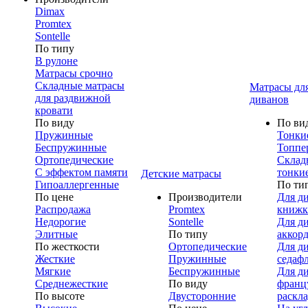
Dimax
Promtex
Sontelle
По типу
В рулоне
Матрасы срочно
Складные матрасы
Матрасы дл
для раздвижной
диванов
кровати
По виду
По ви
Пружинные
Тонки
Беспружинные
Топпе
Ортопедические
Склад
С эффектом памяти
тонки
Детские матрасы
Гипоаллергенные
По ти
По цене
Производители
Для д
Распродажа
Promtex
книжк
Недорогие
Sontelle
Для д
Элитные
По типу
аккор
По жесткости
Ортопедические
Для д
Жесткие
Пружинные
седаф
Мягкие
Беспружинные
Для д
Среднежесткие
По виду
франц
По высоте
Двусторонние
раскл