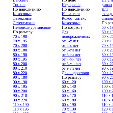
Высокие
По цене
На уг
Тонкие
Недорогие
диван
По наполнению
По наполнению
Для
Кокосовые
Из латекса
склад
Латексные
Кокос - латекс
диван
Латекс-кокос
Кокосовые
По ра
Пенополиуретановые
По возрасту
60 х 1
По размеру
Для
60 х 1
70 х 190
новорожденных
60 х 2
70 х 195
от 3-х лет
70 x 1
70 х 200
от 4-х лет
70 х 1
80 х 180
от 5-ти лет
70 x 2
80 х 190
от 6-ти лет
80 x 1
80 х 195
от 7-ми лет
80 x 1
80 х 200
от 8-ми лет
80 x 2
80 x 210
от 9-ти лет
90 x 1
80 x 220
Для подростков
90 x 1
90 x 180
По размеру
90 x 2
90 х 190
60 х 120
100 x 
90 х 195
60 х 140
100 х 
90 х 200
60 х 160
100 x 
90 x 210
60 х 170
110 x 
90 x 220
60 х 180
110 х 
110 x 190
60 х 190
110 х 
110 x 195
70 х 130
120 х 