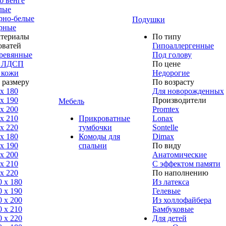
б венге
лые
рно-белые
Подушки
рные
териалы
По типу
оватей
Гипоаллергенные
ревянные
Под голову
 ЛДСП
По цене
 кожи
Недорогие
 размеру
По возрасту
 x 180
Для новорожденных
 x 190
Производители
Мебель
 x 200
Promtex
 x 210
Прикроватные
Lonax
 x 220
тумбочки
Sontelle
 x 180
Комоды для
Dimax
 х 190
спальни
По виду
 х 200
Анатомические
 x 210
С эффектом памяти
 x 220
По наполнению
0 x 180
Из латекса
0 х 190
Гелевые
0 х 200
Из холлофайбера
0 x 210
Бамбуковые
0 x 220
Для детей