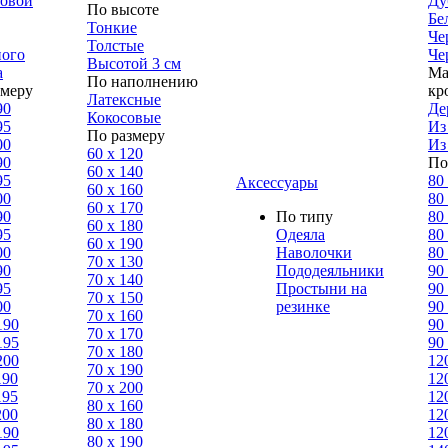
ловой
Ду
По высоте
Бе
Тонкие
Че
Толстые
ного
Че
Высотой 3 см
а
Ма
По наполнению
змеру
кр
Латексные
90
Де
Кокосовые
95
Из
По размеру
00
Из
60 х 120
90
По
60 х 140
95
80
Аксессуары
60 х 160
00
80
60 х 170
90
По типу
80
60 х 180
95
Одеяла
80
60 х 190
00
Наволочки
80
70 х 130
90
Пододеяльники
90
70 х 140
95
Простыни на
90
70 х 150
00
резинке
90
70 х 160
190
90
70 х 170
195
90
70 х 180
200
12
70 х 190
190
12
70 х 200
195
12
80 х 160
200
12
80 х 180
190
12
80 x 190