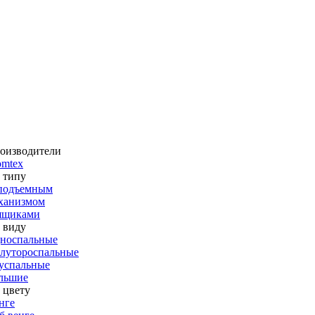
оизводители
omtex
 типу
подъемным
ханизмом
ящиками
 виду
носпальные
лутороспальные
успальные
льшие
 цвету
нге