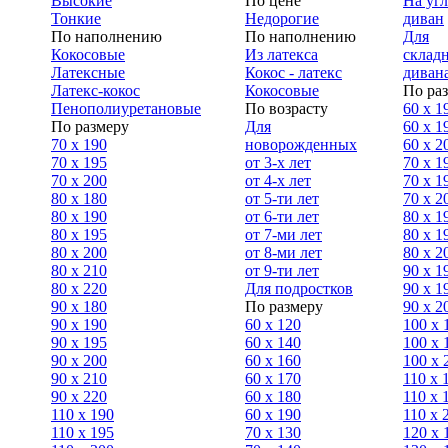
Высокие
По цене
На уг
Тонкие
Недорогие
диван
По наполнению
По наполнению
Для
Кокосовые
Из латекса
склад
Латексные
Кокос - латекс
диван
Латекс-кокос
Кокосовые
По ра
Пенополиуретановые
По возрасту
60 х 1
По размеру
Для
60 х 1
70 х 190
новорожденных
60 х 2
70 х 195
от 3-х лет
70 x 1
70 х 200
от 4-х лет
70 х 1
80 х 180
от 5-ти лет
70 x 2
80 х 190
от 6-ти лет
80 x 1
80 х 195
от 7-ми лет
80 x 1
80 х 200
от 8-ми лет
80 x 2
80 x 210
от 9-ти лет
90 x 1
80 x 220
Для подростков
90 x 1
90 x 180
По размеру
90 x 2
90 х 190
60 х 120
100 x 
90 х 195
60 х 140
100 х 
90 х 200
60 х 160
100 x 
90 x 210
60 х 170
110 x 
90 x 220
60 х 180
110 х 
110 x 190
60 х 190
110 х 
110 x 195
70 х 130
120 х 