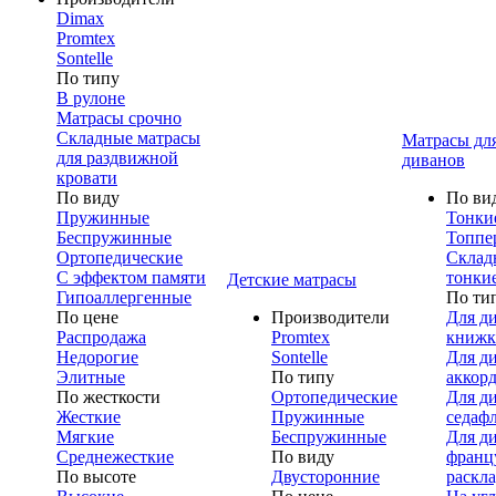
Dimax
Promtex
Sontelle
По типу
В рулоне
Матрасы срочно
Складные матрасы
Матрасы дл
для раздвижной
диванов
кровати
По виду
По ви
Пружинные
Тонки
Беспружинные
Топпе
Ортопедические
Склад
С эффектом памяти
тонки
Детские матрасы
Гипоаллергенные
По ти
По цене
Производители
Для д
Распродажа
Promtex
книжк
Недорогие
Sontelle
Для д
Элитные
По типу
аккор
По жесткости
Ортопедические
Для д
Жесткие
Пружинные
седаф
Мягкие
Беспружинные
Для д
Среднежесткие
По виду
франц
По высоте
Двусторонние
раскл