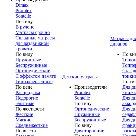
Dimax
Promtex
Sontelle
По типу
В рулоне
Матрасы срочно
Складные матрасы
Матрасы дл
для раздвижной
диванов
кровати
По виду
По ви
Пружинные
Тонки
Беспружинные
Топпе
Ортопедические
Склад
С эффектом памяти
тонки
Детские матрасы
Гипоаллергенные
По ти
По цене
Производители
Для д
Распродажа
Promtex
книжк
Недорогие
Sontelle
Для д
Элитные
По типу
аккор
По жесткости
Ортопедические
Для д
Жесткие
Пружинные
седаф
Мягкие
Беспружинные
Для д
Среднежесткие
По виду
франц
По высоте
Двусторонние
раскл