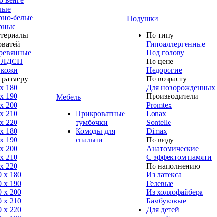
б венге
лые
рно-белые
Подушки
рные
териалы
По типу
оватей
Гипоаллергенные
ревянные
Под голову
 ЛДСП
По цене
 кожи
Недорогие
 размеру
По возрасту
 x 180
Для новорожденных
 x 190
Производители
Мебель
 x 200
Promtex
 x 210
Прикроватные
Lonax
 x 220
тумбочки
Sontelle
 x 180
Комоды для
Dimax
 х 190
спальни
По виду
 х 200
Анатомические
 x 210
С эффектом памяти
 x 220
По наполнению
0 x 180
Из латекса
0 х 190
Гелевые
0 х 200
Из холлофайбера
0 x 210
Бамбуковые
0 x 220
Для детей