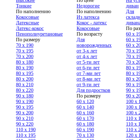
Высокие
По цене
На уг
Тонкие
Недорогие
диван
По наполнению
По наполнению
Для
Кокосовые
Из латекса
склад
Латексные
Кокос - латекс
диван
Латекс-кокос
Кокосовые
По ра
Пенополиуретановые
По возрасту
60 х 1
По размеру
Для
60 х 1
70 х 190
новорожденных
60 х 2
70 х 195
от 3-х лет
70 x 1
70 х 200
от 4-х лет
70 х 1
80 х 180
от 5-ти лет
70 x 2
80 х 190
от 6-ти лет
80 x 1
80 х 195
от 7-ми лет
80 x 1
80 х 200
от 8-ми лет
80 x 2
80 x 210
от 9-ти лет
90 x 1
80 x 220
Для подростков
90 x 1
90 x 180
По размеру
90 x 2
90 х 190
60 х 120
100 x 
90 х 195
60 х 140
100 х 
90 х 200
60 х 160
100 x 
90 x 210
60 х 170
110 x 
90 x 220
60 х 180
110 х 
110 x 190
60 х 190
110 х 
110 x 195
70 х 130
120 х 