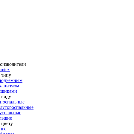
оизводители
omtex
 типу
подъемным
ханизмом
ящиками
 виду
носпальные
лутороспальные
успальные
льшие
 цвету
нге