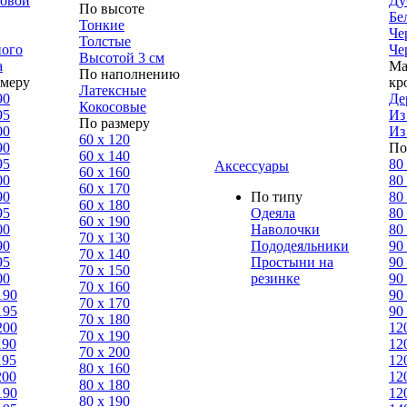
ловой
Ду
По высоте
Бе
Тонкие
Че
Толстые
ного
Че
Высотой 3 см
а
Ма
По наполнению
змеру
кр
Латексные
90
Де
Кокосовые
95
Из
По размеру
00
Из
60 х 120
90
По
60 х 140
95
80
Аксессуары
60 х 160
00
80
60 х 170
90
По типу
80
60 х 180
95
Одеяла
80
60 х 190
00
Наволочки
80
70 х 130
90
Пододеяльники
90
70 х 140
95
Простыни на
90
70 х 150
00
резинке
90
70 х 160
190
90
70 х 170
195
90
70 х 180
200
12
70 х 190
190
12
70 х 200
195
12
80 х 160
200
12
80 х 180
190
12
80 x 190