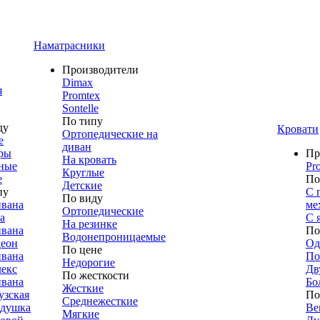
Наматрасники
Производители
Dimax
я
Promtex
Sontelle
По типу
ду
Кровати
Ортопедические на
е
диван
ры
Пр
На кровать
ные
Pr
Круглые
е
По
Детские
пу
С 
По виду
ивана
ме
Ортопедические
а
С 
На резинке
ивана
По
Водонепроницаемые
деон
Од
По цене
ивана
По
Недорогие
лекс
Дв
По жесткости
ивана
Бо
Жесткие
узская
По
Среднежесткие
адушка
Ве
Мягкие