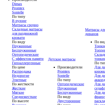
Dimax
Promtex
Sontelle
По типу
В рулоне
Матрасы срочно
Складные матрасы
Матрасы дл
для раздвижной
диванов
кровати
По виду
По ви
Пружинные
Тонки
Беспружинные
Топпе
Ортопедические
Склад
С эффектом памяти
тонки
Детские матрасы
Гипоаллергенные
По ти
По цене
Производители
Для д
Распродажа
Promtex
книжк
Недорогие
Sontelle
Для д
Элитные
По типу
аккор
По жесткости
Ортопедические
Для д
Жесткие
Пружинные
седаф
Мягкие
Беспружинные
Для д
Среднежесткие
По виду
франц
По высоте
Двусторонние
раскл