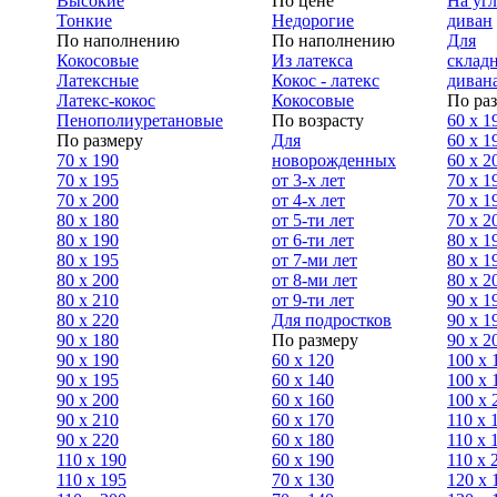
Высокие
По цене
На уг
Тонкие
Недорогие
диван
По наполнению
По наполнению
Для
Кокосовые
Из латекса
склад
Латексные
Кокос - латекс
диван
Латекс-кокос
Кокосовые
По ра
Пенополиуретановые
По возрасту
60 х 1
По размеру
Для
60 х 1
70 х 190
новорожденных
60 х 2
70 х 195
от 3-х лет
70 x 1
70 х 200
от 4-х лет
70 х 1
80 х 180
от 5-ти лет
70 x 2
80 х 190
от 6-ти лет
80 x 1
80 х 195
от 7-ми лет
80 x 1
80 х 200
от 8-ми лет
80 x 2
80 x 210
от 9-ти лет
90 x 1
80 x 220
Для подростков
90 x 1
90 x 180
По размеру
90 x 2
90 х 190
60 х 120
100 x 
90 х 195
60 х 140
100 х 
90 х 200
60 х 160
100 x 
90 x 210
60 х 170
110 x 
90 x 220
60 х 180
110 х 
110 x 190
60 х 190
110 х 
110 x 195
70 х 130
120 х 