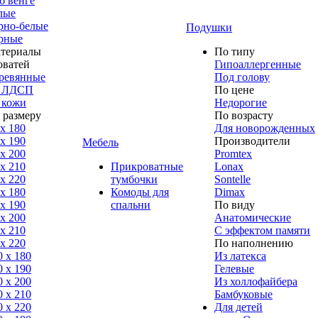
б венге
лые
рно-белые
Подушки
рные
териалы
По типу
оватей
Гипоаллергенные
ревянные
Под голову
 ЛДСП
По цене
 кожи
Недорогие
 размеру
По возрасту
 x 180
Для новорожденных
 x 190
Производители
Мебель
 x 200
Promtex
 x 210
Прикроватные
Lonax
 x 220
тумбочки
Sontelle
 x 180
Комоды для
Dimax
 х 190
спальни
По виду
 х 200
Анатомические
 x 210
С эффектом памяти
 x 220
По наполнению
0 x 180
Из латекса
0 х 190
Гелевые
0 х 200
Из холлофайбера
0 x 210
Бамбуковые
0 x 220
Для детей