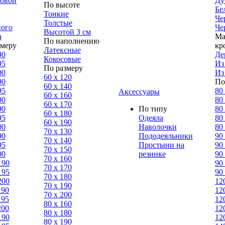
ловой
Ду
По высоте
Бе
Тонкие
Че
Толстые
ного
Че
Высотой 3 см
а
Ма
По наполнению
змеру
кр
Латексные
90
Де
Кокосовые
95
Из
По размеру
00
Из
60 х 120
90
По
60 х 140
95
80
Аксессуары
60 х 160
00
80
60 х 170
90
По типу
80
60 х 180
95
Одеяла
80
60 х 190
00
Наволочки
80
70 х 130
90
Пододеяльники
90
70 х 140
95
Простыни на
90
70 х 150
00
резинке
90
70 х 160
190
90
70 х 170
195
90
70 х 180
200
12
70 х 190
190
12
70 х 200
195
12
80 х 160
200
12
80 х 180
190
12
80 x 190