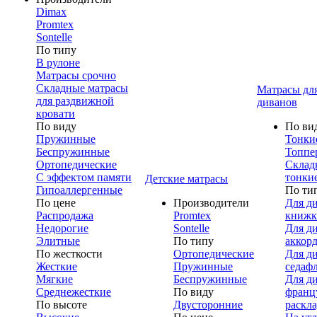
Dimax
Promtex
Sontelle
По типу
В рулоне
Матрасы срочно
Складные матрасы
Матрасы дл
для раздвижной
диванов
кровати
По виду
По ви
Пружинные
Тонки
Беспружинные
Топпе
Ортопедические
Склад
С эффектом памяти
тонки
Детские матрасы
Гипоаллергенные
По ти
По цене
Производители
Для д
Распродажа
Promtex
книжк
Недорогие
Sontelle
Для д
Элитные
По типу
аккор
По жесткости
Ортопедические
Для д
Жесткие
Пружинные
седаф
Мягкие
Беспружинные
Для д
Среднежесткие
По виду
франц
По высоте
Двусторонние
раскл