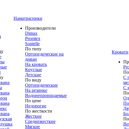
Наматрасники
Производители
Dimax
я
Promtex
Sontelle
По типу
ду
Кровати
Ортопедические на
е
диван
ры
Пр
На кровать
ные
Pr
Круглые
е
По
Детские
пу
С 
По виду
ивана
ме
Ортопедические
а
С 
На резинке
ивана
По
Водонепроницаемые
деон
Од
По цене
ивана
По
Недорогие
лекс
Дв
По жесткости
ивана
Бо
Жесткие
узская
По
Среднежесткие
адушка
Ве
Мягкие