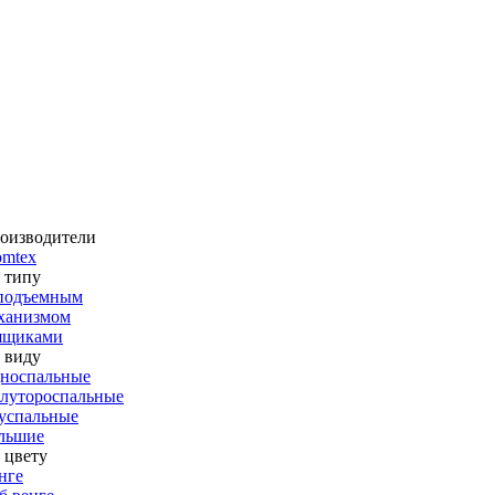
оизводители
omtex
 типу
подъемным
ханизмом
ящиками
 виду
носпальные
лутороспальные
успальные
льшие
 цвету
нге