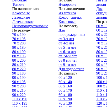
Высокие
По цене
На уг
Тонкие
Недорогие
диван
По наполнению
По наполнению
Для
Кокосовые
Из латекса
склад
Латексные
Кокос - латекс
диван
Латекс-кокос
Кокосовые
По ра
Пенополиуретановые
По возрасту
60 х 1
По размеру
Для
60 х 1
70 х 190
новорожденных
60 х 2
70 х 195
от 3-х лет
70 x 1
70 х 200
от 4-х лет
70 х 1
80 х 180
от 5-ти лет
70 x 2
80 х 190
от 6-ти лет
80 x 1
80 х 195
от 7-ми лет
80 x 1
80 х 200
от 8-ми лет
80 x 2
80 x 210
от 9-ти лет
90 x 1
80 x 220
Для подростков
90 x 1
90 x 180
По размеру
90 x 2
90 х 190
60 х 120
100 x 
90 х 195
60 х 140
100 х 
90 х 200
60 х 160
100 x 
90 x 210
60 х 170
110 x 
90 x 220
60 х 180
110 х 
110 x 190
60 х 190
110 х 
110 x 195
70 х 130
120 х 