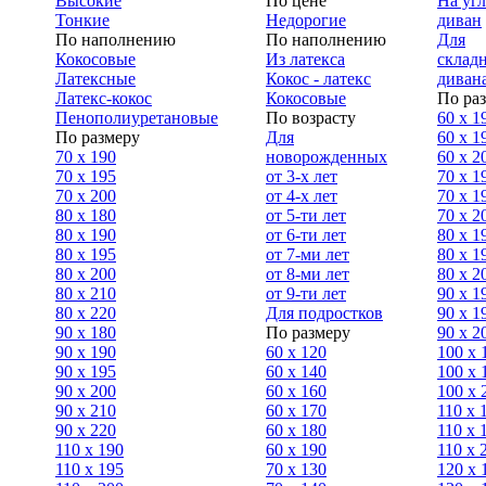
Высокие
По цене
На уг
Тонкие
Недорогие
диван
По наполнению
По наполнению
Для
Кокосовые
Из латекса
склад
Латексные
Кокос - латекс
диван
Латекс-кокос
Кокосовые
По ра
Пенополиуретановые
По возрасту
60 х 1
По размеру
Для
60 х 1
70 х 190
новорожденных
60 х 2
70 х 195
от 3-х лет
70 x 1
70 х 200
от 4-х лет
70 х 1
80 х 180
от 5-ти лет
70 x 2
80 х 190
от 6-ти лет
80 x 1
80 х 195
от 7-ми лет
80 x 1
80 х 200
от 8-ми лет
80 x 2
80 x 210
от 9-ти лет
90 x 1
80 x 220
Для подростков
90 x 1
90 x 180
По размеру
90 x 2
90 х 190
60 х 120
100 x 
90 х 195
60 х 140
100 х 
90 х 200
60 х 160
100 x 
90 x 210
60 х 170
110 x 
90 x 220
60 х 180
110 х 
110 x 190
60 х 190
110 х 
110 x 195
70 х 130
120 х 