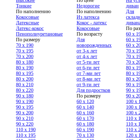
Высокие
По цене
На уг
Тонкие
Недорогие
диван
По наполнению
По наполнению
Для
Кокосовые
Из латекса
склад
Латексные
Кокос - латекс
диван
Латекс-кокос
Кокосовые
По ра
Пенополиуретановые
По возрасту
60 х 1
По размеру
Для
60 х 1
70 х 190
новорожденных
60 х 2
70 х 195
от 3-х лет
70 x 1
70 х 200
от 4-х лет
70 х 1
80 х 180
от 5-ти лет
70 x 2
80 х 190
от 6-ти лет
80 x 1
80 х 195
от 7-ми лет
80 x 1
80 х 200
от 8-ми лет
80 x 2
80 x 210
от 9-ти лет
90 x 1
80 x 220
Для подростков
90 x 1
90 x 180
По размеру
90 x 2
90 х 190
60 х 120
100 x 
90 х 195
60 х 140
100 х 
90 х 200
60 х 160
100 x 
90 x 210
60 х 170
110 x 
90 x 220
60 х 180
110 х 
110 x 190
60 х 190
110 х 
110 x 195
70 х 130
120 х 