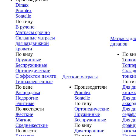
Dimax
Promtex
Sontelle
По типу
В рулоне
Матрасы срочно
Складные матрасы
Матрасы дл
для раздвижной
диванов
кровати
По виду
По ви
Пружинные
Тонки
Беспружинные
Топпе
Ортопедические
Склад
С эффектом памяти
тонки
Детские матрасы
Гипоаллергенные
По ти
По цене
Производители
Для д
Распродажа
Promtex
книжк
Недорогие
Sontelle
Для д
Элитные
По типу
аккор
По жесткости
Ортопедические
Для д
Жесткие
Пружинные
седаф
Мягкие
Беспружинные
Для д
Среднежесткие
По виду
франц
По высоте
Двусторонние
раскл