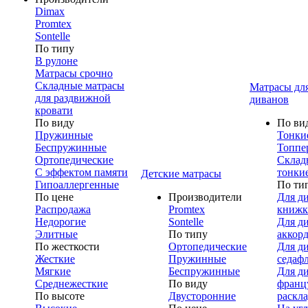
Dimax
Promtex
Sontelle
По типу
В рулоне
Матрасы срочно
Складные матрасы
Матрасы дл
для раздвижной
диванов
кровати
По виду
По ви
Пружинные
Тонки
Беспружинные
Топпе
Ортопедические
Склад
С эффектом памяти
тонки
Детские матрасы
Гипоаллергенные
По ти
По цене
Производители
Для д
Распродажа
Promtex
книжк
Недорогие
Sontelle
Для д
Элитные
По типу
аккор
По жесткости
Ортопедические
Для д
Жесткие
Пружинные
седаф
Мягкие
Беспружинные
Для д
Среднежесткие
По виду
франц
По высоте
Двусторонние
раскл