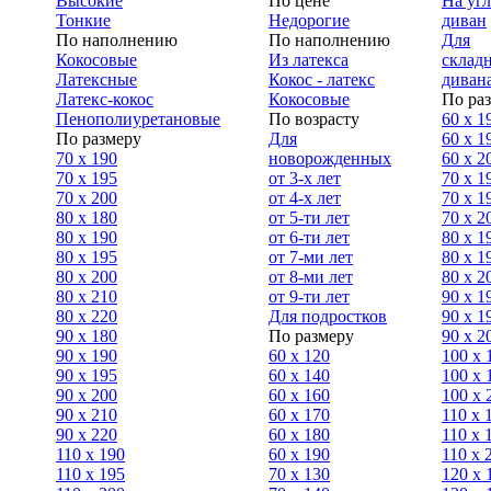
Высокие
По цене
На уг
Тонкие
Недорогие
диван
По наполнению
По наполнению
Для
Кокосовые
Из латекса
склад
Латексные
Кокос - латекс
диван
Латекс-кокос
Кокосовые
По ра
Пенополиуретановые
По возрасту
60 х 1
По размеру
Для
60 х 1
70 х 190
новорожденных
60 х 2
70 х 195
от 3-х лет
70 x 1
70 х 200
от 4-х лет
70 х 1
80 х 180
от 5-ти лет
70 x 2
80 х 190
от 6-ти лет
80 x 1
80 х 195
от 7-ми лет
80 x 1
80 х 200
от 8-ми лет
80 x 2
80 x 210
от 9-ти лет
90 x 1
80 x 220
Для подростков
90 x 1
90 x 180
По размеру
90 x 2
90 х 190
60 х 120
100 x 
90 х 195
60 х 140
100 х 
90 х 200
60 х 160
100 x 
90 x 210
60 х 170
110 x 
90 x 220
60 х 180
110 х 
110 x 190
60 х 190
110 х 
110 x 195
70 х 130
120 х 