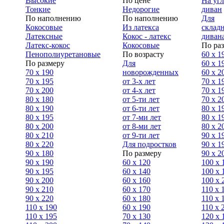
Высокие
По цене
На уг
Тонкие
Недорогие
диван
По наполнению
По наполнению
Для
Кокосовые
Из латекса
склад
Латексные
Кокос - латекс
диван
Латекс-кокос
Кокосовые
По ра
Пенополиуретановые
По возрасту
60 х 1
По размеру
Для
60 х 1
70 х 190
новорожденных
60 х 2
70 х 195
от 3-х лет
70 x 1
70 х 200
от 4-х лет
70 х 1
80 х 180
от 5-ти лет
70 x 2
80 х 190
от 6-ти лет
80 x 1
80 х 195
от 7-ми лет
80 x 1
80 х 200
от 8-ми лет
80 x 2
80 x 210
от 9-ти лет
90 x 1
80 x 220
Для подростков
90 x 1
90 x 180
По размеру
90 x 2
90 х 190
60 х 120
100 x 
90 х 195
60 х 140
100 х 
90 х 200
60 х 160
100 x 
90 x 210
60 х 170
110 x 
90 x 220
60 х 180
110 х 
110 x 190
60 х 190
110 х 
110 x 195
70 х 130
120 х 