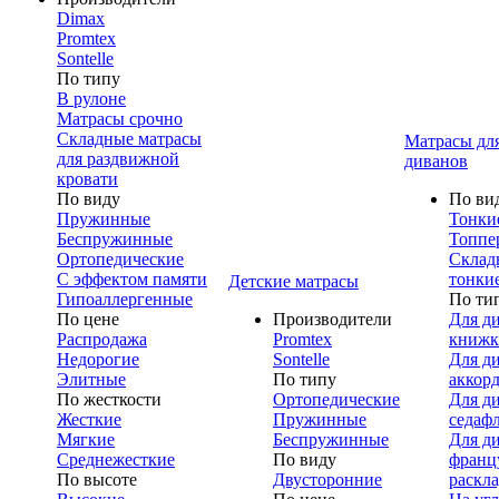
Dimax
Promtex
Sontelle
По типу
В рулоне
Матрасы срочно
Складные матрасы
Матрасы дл
для раздвижной
диванов
кровати
По виду
По ви
Пружинные
Тонки
Беспружинные
Топпе
Ортопедические
Склад
С эффектом памяти
тонки
Детские матрасы
Гипоаллергенные
По ти
По цене
Производители
Для д
Распродажа
Promtex
книжк
Недорогие
Sontelle
Для д
Элитные
По типу
аккор
По жесткости
Ортопедические
Для д
Жесткие
Пружинные
седаф
Мягкие
Беспружинные
Для д
Среднежесткие
По виду
франц
По высоте
Двусторонние
раскл