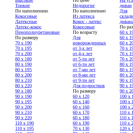
Высокие
По цене
На уг
Тонкие
Недорогие
диван
По наполнению
По наполнению
Для
Кокосовые
Из латекса
склад
Латексные
Кокос - латекс
диван
Латекс-кокос
Кокосовые
По ра
Пенополиуретановые
По возрасту
60 х 1
По размеру
Для
60 х 1
70 х 190
новорожденных
60 х 2
70 х 195
от 3-х лет
70 x 1
70 х 200
от 4-х лет
70 х 1
80 х 180
от 5-ти лет
70 x 2
80 х 190
от 6-ти лет
80 x 1
80 х 195
от 7-ми лет
80 x 1
80 х 200
от 8-ми лет
80 x 2
80 x 210
от 9-ти лет
90 x 1
80 x 220
Для подростков
90 x 1
90 x 180
По размеру
90 x 2
90 х 190
60 х 120
100 x 
90 х 195
60 х 140
100 х 
90 х 200
60 х 160
100 x 
90 x 210
60 х 170
110 x 
90 x 220
60 х 180
110 х 
110 x 190
60 х 190
110 х 
110 x 195
70 х 130
120 х 