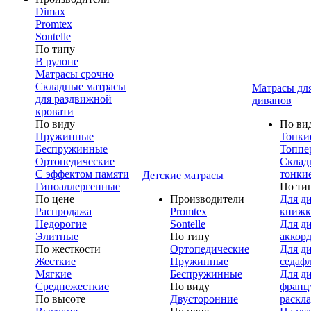
Dimax
Promtex
Sontelle
По типу
В рулоне
Матрасы срочно
Складные матрасы
Матрасы дл
для раздвижной
диванов
кровати
По виду
По ви
Пружинные
Тонки
Беспружинные
Топпе
Ортопедические
Склад
С эффектом памяти
тонки
Детские матрасы
Гипоаллергенные
По ти
По цене
Производители
Для д
Распродажа
Promtex
книжк
Недорогие
Sontelle
Для д
Элитные
По типу
аккор
По жесткости
Ортопедические
Для д
Жесткие
Пружинные
седаф
Мягкие
Беспружинные
Для д
Среднежесткие
По виду
франц
По высоте
Двусторонние
раскл