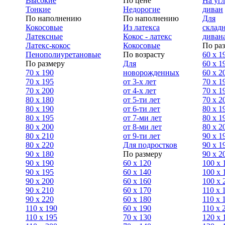
Высокие
По цене
На уг
Тонкие
Недорогие
диван
По наполнению
По наполнению
Для
Кокосовые
Из латекса
склад
Латексные
Кокос - латекс
диван
Латекс-кокос
Кокосовые
По ра
Пенополиуретановые
По возрасту
60 х 1
По размеру
Для
60 х 1
70 х 190
новорожденных
60 х 2
70 х 195
от 3-х лет
70 x 1
70 х 200
от 4-х лет
70 х 1
80 х 180
от 5-ти лет
70 x 2
80 х 190
от 6-ти лет
80 x 1
80 х 195
от 7-ми лет
80 x 1
80 х 200
от 8-ми лет
80 x 2
80 x 210
от 9-ти лет
90 x 1
80 x 220
Для подростков
90 x 1
90 x 180
По размеру
90 x 2
90 х 190
60 х 120
100 x 
90 х 195
60 х 140
100 х 
90 х 200
60 х 160
100 x 
90 x 210
60 х 170
110 x 
90 x 220
60 х 180
110 х 
110 x 190
60 х 190
110 х 
110 x 195
70 х 130
120 х 