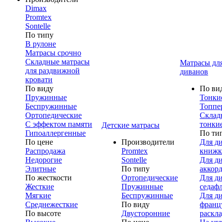
Dimax
Promtex
Sontelle
По типу
В рулоне
Матрасы срочно
Складные матрасы
Матрасы дл
для раздвижной
диванов
кровати
По виду
По ви
Пружинные
Тонки
Беспружинные
Топпе
Ортопедические
Склад
С эффектом памяти
тонки
Детские матрасы
Гипоаллергенные
По ти
По цене
Производители
Для д
Распродажа
Promtex
книжк
Недорогие
Sontelle
Для д
Элитные
По типу
аккор
По жесткости
Ортопедические
Для д
Жесткие
Пружинные
седаф
Мягкие
Беспружинные
Для д
Среднежесткие
По виду
франц
По высоте
Двусторонние
раскл