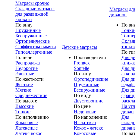
Матрасы срочно
Складные матрасы
Матрасы дл
для раздвижной
диванов
кровати
По виду
По ви
Пружинные
Тонки
Беспружинные
Топпе
Ортопедические
Склад
С эффектом памяти
тонки
Детские матрасы
Гипоаллергенные
По ти
По цене
Производители
Для д
Распродажа
Promtex
книжк
Недорогие
Sontelle
Для д
Элитные
По типу
аккор
По жесткости
Ортопедические
Для д
Жесткие
Пружинные
седаф
Мягкие
Беспружинные
Для д
Среднежесткие
По виду
франц
По высоте
Двусторонние
раскл
Высокие
По цене
На уг
Тонкие
Недорогие
диван
По наполнению
По наполнению
Для
Кокосовые
Из латекса
склад
Латексные
Кокос - латекс
диван
Латекс-кокос
Кокосовые
По ра