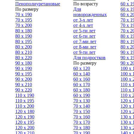
Пенополиуретановые
По возрасту
60 х 1
По размеру
Для
60 х 1
70 х 190
новорожденных
60 х 2
70 х 195
от 3-х лет
70 x 1
70 х 200
от 4-х лет
70 х 1
80 х 180
от 5-ти лет
70 x 2
80 х 190
от 6-ти лет
80 x 1
80 х 195
от 7-ми лет
80 x 1
80 х 200
от 8-ми лет
80 x 2
80 x 210
от 9-ти лет
90 x 1
80 x 220
Для подростков
90 x 1
90 x 180
По размеру
90 x 2
90 х 190
60 х 120
100 x 
90 х 195
60 х 140
100 х 
90 х 200
60 х 160
100 x 
90 x 210
60 х 170
110 x 
90 x 220
60 х 180
110 х 
110 x 190
60 х 190
110 х 
110 x 195
70 х 130
120 х 
110 x 200
70 х 140
120 х 
120 x 180
70 х 150
120 х 
120 х 190
70 х 160
130 х 
120 х 195
70 х 170
130 х 
120 х 200
70 х 180
130 х 
120 x 210
70 х 190
140 х 