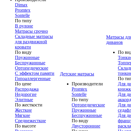
Dimax
Promtex
Sontelle
По типу
В рулоне
Матрасы срочно
Складные матрасы
Матрасы дл
для раздвижной
диванов
кровати
По виду
По ви
Пружинные
Тонки
Беспружинные
Топпе
Ортопедические
Склад
С эффектом памяти
тонки
Детские матрасы
Гипоаллергенные
По ти
По цене
Производители
Для д
Распродажа
Promtex
книжк
Недорогие
Sontelle
Для д
Элитные
По типу
аккор
По жесткости
Ортопедические
Для д
Жесткие
Пружинные
седаф
Мягкие
Беспружинные
Для д
Среднежесткие
По виду
франц
По высоте
Двусторонние
раскл