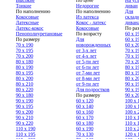
Высокие
По цене
На уг
Тонкие
Недорогие
диван
По наполнению
По наполнению
Для
Кокосовые
Из латекса
склад
Латексные
Кокос - латекс
диван
Латекс-кокос
Кокосовые
По ра
Пенополиуретановые
По возрасту
60 х 1
По размеру
Для
60 х 1
70 х 190
новорожденных
60 х 2
70 х 195
от 3-х лет
70 x 1
70 х 200
от 4-х лет
70 х 1
80 х 180
от 5-ти лет
70 x 2
80 х 190
от 6-ти лет
80 x 1
80 х 195
от 7-ми лет
80 x 1
80 х 200
от 8-ми лет
80 x 2
80 x 210
от 9-ти лет
90 x 1
80 x 220
Для подростков
90 x 1
90 x 180
По размеру
90 x 2
90 х 190
60 х 120
100 x 
90 х 195
60 х 140
100 х 
90 х 200
60 х 160
100 x 
90 x 210
60 х 170
110 x 
90 x 220
60 х 180
110 х 
110 x 190
60 х 190
110 х 
110 x 195
70 х 130
120 х 