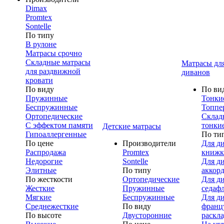
Dimax
Promtex
Sontelle
По типу
В рулоне
Матрасы срочно
Складные матрасы
Матрасы дл
для раздвижной
диванов
кровати
По виду
По ви
Пружинные
Тонки
Беспружинные
Топпе
Ортопедические
Склад
С эффектом памяти
тонки
Детские матрасы
Гипоаллергенные
По ти
По цене
Производители
Для д
Распродажа
Promtex
книжк
Недорогие
Sontelle
Для д
Элитные
По типу
аккор
По жесткости
Ортопедические
Для д
Жесткие
Пружинные
седаф
Мягкие
Беспружинные
Для д
Среднежесткие
По виду
франц
По высоте
Двусторонние
раскл