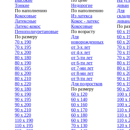
Высокие
По цене
На уг
Тонкие
Недорогие
диван
По наполнению
По наполнению
Для
Кокосовые
Из латекса
склад
Латексные
Кокос - латекс
диван
Латекс-кокос
Кокосовые
По ра
Пенополиуретановые
По возрасту
60 х 1
По размеру
Для
60 х 1
70 х 190
новорожденных
60 х 2
70 х 195
от 3-х лет
70 x 1
70 х 200
от 4-х лет
70 х 1
80 х 180
от 5-ти лет
70 x 2
80 х 190
от 6-ти лет
80 x 1
80 х 195
от 7-ми лет
80 x 1
80 х 200
от 8-ми лет
80 x 2
80 x 210
от 9-ти лет
90 x 1
80 x 220
Для подростков
90 x 1
90 x 180
По размеру
90 x 2
90 х 190
60 х 120
100 x 
90 х 195
60 х 140
100 х 
90 х 200
60 х 160
100 x 
90 x 210
60 х 170
110 x 
90 x 220
60 х 180
110 х 
110 x 190
60 х 190
110 х 
110 x 195
70 х 130
120 х 