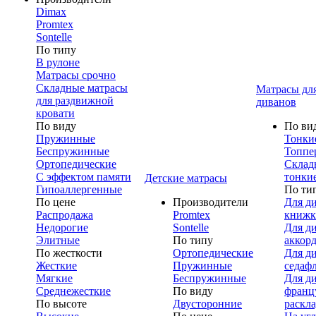
Dimax
Promtex
Sontelle
По типу
В рулоне
Матрасы срочно
Складные матрасы
Матрасы дл
для раздвижной
диванов
кровати
По виду
По ви
Пружинные
Тонки
Беспружинные
Топпе
Ортопедические
Склад
С эффектом памяти
тонки
Детские матрасы
Гипоаллергенные
По ти
По цене
Производители
Для д
Распродажа
Promtex
книжк
Недорогие
Sontelle
Для д
Элитные
По типу
аккор
По жесткости
Ортопедические
Для д
Жесткие
Пружинные
седаф
Мягкие
Беспружинные
Для д
Среднежесткие
По виду
франц
По высоте
Двусторонние
раскл