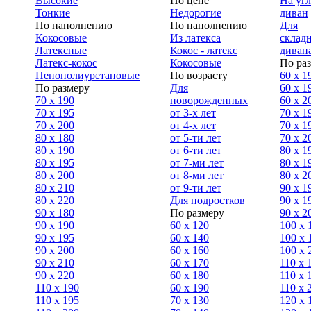
Высокие
По цене
На уг
Тонкие
Недорогие
диван
По наполнению
По наполнению
Для
Кокосовые
Из латекса
склад
Латексные
Кокос - латекс
диван
Латекс-кокос
Кокосовые
По ра
Пенополиуретановые
По возрасту
60 х 1
По размеру
Для
60 х 1
70 х 190
новорожденных
60 х 2
70 х 195
от 3-х лет
70 x 1
70 х 200
от 4-х лет
70 х 1
80 х 180
от 5-ти лет
70 x 2
80 х 190
от 6-ти лет
80 x 1
80 х 195
от 7-ми лет
80 x 1
80 х 200
от 8-ми лет
80 x 2
80 x 210
от 9-ти лет
90 x 1
80 x 220
Для подростков
90 x 1
90 x 180
По размеру
90 x 2
90 х 190
60 х 120
100 x 
90 х 195
60 х 140
100 х 
90 х 200
60 х 160
100 x 
90 x 210
60 х 170
110 x 
90 x 220
60 х 180
110 х 
110 x 190
60 х 190
110 х 
110 x 195
70 х 130
120 х 