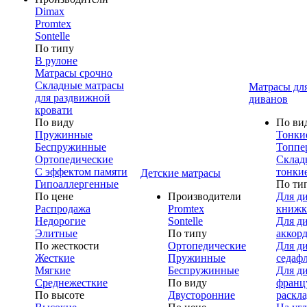
Dimax
Promtex
Sontelle
По типу
В рулоне
Матрасы срочно
Складные матрасы
Матрасы дл
для раздвижной
диванов
кровати
По виду
По ви
Пружинные
Тонки
Беспружинные
Топпе
Ортопедические
Склад
С эффектом памяти
тонки
Детские матрасы
Гипоаллергенные
По ти
По цене
Производители
Для д
Распродажа
Promtex
книжк
Недорогие
Sontelle
Для д
Элитные
По типу
аккор
По жесткости
Ортопедические
Для д
Жесткие
Пружинные
седаф
Мягкие
Беспружинные
Для д
Среднежесткие
По виду
франц
По высоте
Двусторонние
раскл