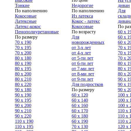
Высокие
По цене
На уг
Тонкие
Недорогие
диван
По наполнению
По наполнению
Для
Кокосовые
Из латекса
склад
Латексные
Кокос - латекс
диван
Латекс-кокос
Кокосовые
По ра
Пенополиуретановые
По возрасту
60 х 1
По размеру
Для
60 х 1
70 х 190
новорожденных
60 х 2
70 х 195
от 3-х лет
70 x 1
70 х 200
от 4-х лет
70 х 1
80 х 180
от 5-ти лет
70 x 2
80 х 190
от 6-ти лет
80 x 1
80 х 195
от 7-ми лет
80 x 1
80 х 200
от 8-ми лет
80 x 2
80 x 210
от 9-ти лет
90 x 1
80 x 220
Для подростков
90 x 1
90 x 180
По размеру
90 x 2
90 х 190
60 х 120
100 x 
90 х 195
60 х 140
100 х 
90 х 200
60 х 160
100 x 
90 x 210
60 х 170
110 x 
90 x 220
60 х 180
110 х 
110 x 190
60 х 190
110 х 
110 x 195
70 х 130
120 х 