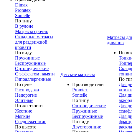
Dimax
Promtex
Sontelle
По типу
В рулоне
Матрасы срочно
Складные матрасы
Матрасы дл
для раздвижной
диванов
кровати
По виду
По ви
Пружинные
Тонки
Беспружинные
Топпе
Ортопедические
Склад
С эффектом памяти
тонки
Детские матрасы
Гипоаллергенные
По ти
По цене
Производители
Для д
Распродажа
Promtex
книжк
Недорогие
Sontelle
Для д
Элитные
По типу
аккор
По жесткости
Ортопедические
Для д
Жесткие
Пружинные
седаф
Мягкие
Беспружинные
Для д
Среднежесткие
По виду
франц
По высоте
Двусторонние
раскл