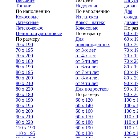
Высокие
По цене
На уг
Тонкие
Недорогие
диван
По наполнению
По наполнению
Для
Кокосовые
Из латекса
склад
Латексные
Кокос - латекс
диван
Латекс-кокос
Кокосовые
По ра
Пенополиуретановые
По возрасту
60 х 1
По размеру
Для
60 х 1
70 х 190
новорожденных
60 х 2
70 х 195
от 3-х лет
70 x 1
70 х 200
от 4-х лет
70 х 1
80 х 180
от 5-ти лет
70 x 2
80 х 190
от 6-ти лет
80 x 1
80 х 195
от 7-ми лет
80 x 1
80 х 200
от 8-ми лет
80 x 2
80 x 210
от 9-ти лет
90 x 1
80 x 220
Для подростков
90 x 1
90 x 180
По размеру
90 x 2
90 х 190
60 х 120
100 x 
90 х 195
60 х 140
100 х 
90 х 200
60 х 160
100 x 
90 x 210
60 х 170
110 x 
90 x 220
60 х 180
110 х 
110 x 190
60 х 190
110 х 
110 x 195
70 х 130
120 х 