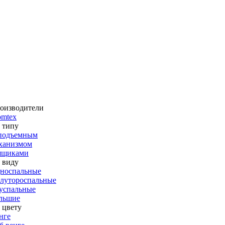
оизводители
omtex
 типу
подъемным
ханизмом
ящиками
 виду
носпальные
лутороспальные
успальные
льшие
 цвету
нге