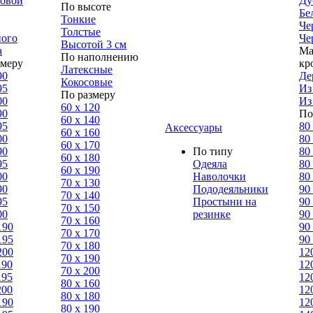
ловой
Ду
По высоте
Бе
Тонкие
Че
Толстые
ного
Че
Высотой 3 см
а
Ма
По наполнению
змеру
кр
Латексные
90
Де
Кокосовые
95
Из
По размеру
00
Из
60 х 120
90
По
60 х 140
95
80
Аксессуары
60 х 160
00
80
60 х 170
90
По типу
80
60 х 180
95
Одеяла
80
60 х 190
00
Наволочки
80
70 х 130
90
Пододеяльники
90
70 х 140
95
Простыни на
90
70 х 150
00
резинке
90
70 х 160
190
90
70 х 170
195
90
70 х 180
200
12
70 х 190
190
12
70 х 200
195
12
80 х 160
200
12
80 х 180
190
12
80 x 190