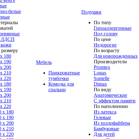
б венге
лые
рно-белые
Подушки
рные
териалы
По типу
оватей
Гипоаллергенные
ревянные
Под голову
 ЛДСП
По цене
 кожи
Недорогие
 размеру
По возрасту
 x 180
Для новорожденных
 x 190
Производители
Мебель
 x 200
Promtex
 x 210
Прикроватные
Lonax
 x 220
тумбочки
Sontelle
 x 180
Комоды для
Dimax
 х 190
спальни
По виду
 х 200
Анатомические
 x 210
С эффектом памяти
 x 220
По наполнению
0 x 180
Из латекса
0 х 190
Гелевые
0 х 200
Из холлофайбера
0 x 210
Бамбуковые
0 x 220
Для детей