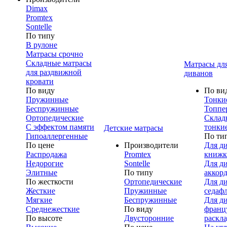
Dimax
Promtex
Sontelle
По типу
В рулоне
Матрасы срочно
Складные матрасы
Матрасы дл
для раздвижной
диванов
кровати
По виду
По ви
Пружинные
Тонки
Беспружинные
Топпе
Ортопедические
Склад
С эффектом памяти
тонки
Детские матрасы
Гипоаллергенные
По ти
По цене
Производители
Для д
Распродажа
Promtex
книжк
Недорогие
Sontelle
Для д
Элитные
По типу
аккор
По жесткости
Ортопедические
Для д
Жесткие
Пружинные
седаф
Мягкие
Беспружинные
Для д
Среднежесткие
По виду
франц
По высоте
Двусторонние
раскл