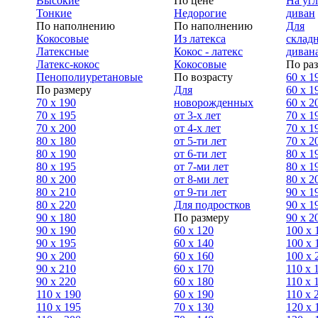
Высокие
По цене
На уг
Тонкие
Недорогие
диван
По наполнению
По наполнению
Для
Кокосовые
Из латекса
склад
Латексные
Кокос - латекс
диван
Латекс-кокос
Кокосовые
По ра
Пенополиуретановые
По возрасту
60 х 1
По размеру
Для
60 х 1
70 х 190
новорожденных
60 х 2
70 х 195
от 3-х лет
70 x 1
70 х 200
от 4-х лет
70 х 1
80 х 180
от 5-ти лет
70 x 2
80 х 190
от 6-ти лет
80 x 1
80 х 195
от 7-ми лет
80 x 1
80 х 200
от 8-ми лет
80 x 2
80 x 210
от 9-ти лет
90 x 1
80 x 220
Для подростков
90 x 1
90 x 180
По размеру
90 x 2
90 х 190
60 х 120
100 x 
90 х 195
60 х 140
100 х 
90 х 200
60 х 160
100 x 
90 x 210
60 х 170
110 x 
90 x 220
60 х 180
110 х 
110 x 190
60 х 190
110 х 
110 x 195
70 х 130
120 х 