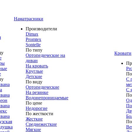
Наматрасники
Производители
Dimax
я
Promtex
Sontelle
По типу
ду
Кровати
Ортопедические на
е
диван
ры
Пр
На кровать
ные
Pr
Круглые
е
По
Детские
пу
С 
По виду
ивана
ме
Ортопедические
а
С 
На резинке
ивана
По
Водонепроницаемые
деон
Од
По цене
ивана
По
Недорогие
лекс
Дв
По жесткости
ивана
Бо
Жесткие
узская
По
Среднежесткие
адушка
Ве
Мягкие