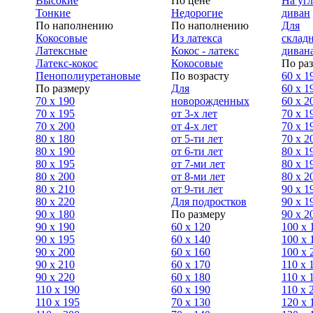
Высокие
По цене
На уг
Тонкие
Недорогие
диван
По наполнению
По наполнению
Для
Кокосовые
Из латекса
склад
Латексные
Кокос - латекс
диван
Латекс-кокос
Кокосовые
По ра
Пенополиуретановые
По возрасту
60 х 1
По размеру
Для
60 х 1
70 х 190
новорожденных
60 х 2
70 х 195
от 3-х лет
70 x 1
70 х 200
от 4-х лет
70 х 1
80 х 180
от 5-ти лет
70 x 2
80 х 190
от 6-ти лет
80 x 1
80 х 195
от 7-ми лет
80 x 1
80 х 200
от 8-ми лет
80 x 2
80 x 210
от 9-ти лет
90 x 1
80 x 220
Для подростков
90 x 1
90 x 180
По размеру
90 x 2
90 х 190
60 х 120
100 x 
90 х 195
60 х 140
100 х 
90 х 200
60 х 160
100 x 
90 x 210
60 х 170
110 x 
90 x 220
60 х 180
110 х 
110 x 190
60 х 190
110 х 
110 x 195
70 х 130
120 х 