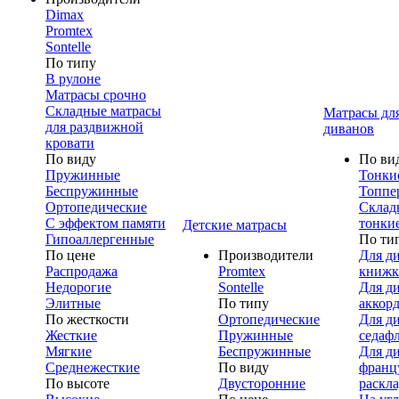
Dimax
Promtex
Sontelle
По типу
В рулоне
Матрасы срочно
Складные матрасы
Матрасы дл
для раздвижной
диванов
кровати
По виду
По ви
Пружинные
Тонки
Беспружинные
Топпе
Ортопедические
Склад
С эффектом памяти
тонки
Детские матрасы
Гипоаллергенные
По ти
По цене
Производители
Для д
Распродажа
Promtex
книжк
Недорогие
Sontelle
Для д
Элитные
По типу
аккор
По жесткости
Ортопедические
Для д
Жесткие
Пружинные
седаф
Мягкие
Беспружинные
Для д
Среднежесткие
По виду
франц
По высоте
Двусторонние
раскл