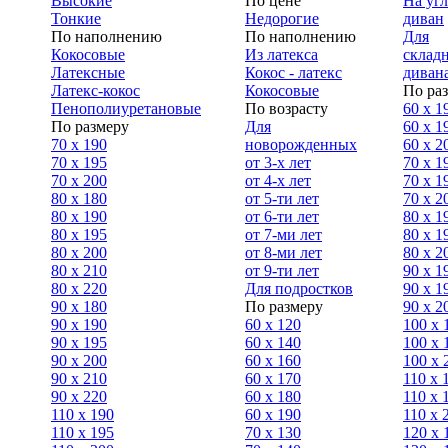
Высокие
По цене
На уг
Тонкие
Недорогие
диван
По наполнению
По наполнению
Для
Кокосовые
Из латекса
склад
Латексные
Кокос - латекс
диван
Латекс-кокос
Кокосовые
По ра
Пенополиуретановые
По возрасту
60 х 1
По размеру
Для
60 х 1
70 х 190
новорожденных
60 х 2
70 х 195
от 3-х лет
70 x 1
70 х 200
от 4-х лет
70 х 1
80 х 180
от 5-ти лет
70 x 2
80 х 190
от 6-ти лет
80 x 1
80 х 195
от 7-ми лет
80 x 1
80 х 200
от 8-ми лет
80 x 2
80 x 210
от 9-ти лет
90 x 1
80 x 220
Для подростков
90 x 1
90 x 180
По размеру
90 x 2
90 х 190
60 х 120
100 x 
90 х 195
60 х 140
100 х 
90 х 200
60 х 160
100 x 
90 x 210
60 х 170
110 x 
90 x 220
60 х 180
110 х 
110 x 190
60 х 190
110 х 
110 x 195
70 х 130
120 х 