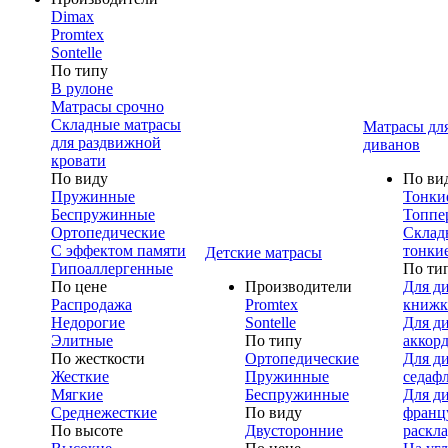
Dimax
Promtex
Sontelle
По типу
В рулоне
Матрасы срочно
Складные матрасы
Матрасы дл
для раздвижной
диванов
кровати
По виду
По ви
Пружинные
Тонки
Беспружинные
Топпе
Ортопедические
Склад
С эффектом памяти
тонки
Детские матрасы
Гипоаллергенные
По ти
По цене
Производители
Для д
Распродажа
Promtex
книжк
Недорогие
Sontelle
Для д
Элитные
По типу
аккор
По жесткости
Ортопедические
Для д
Жесткие
Пружинные
седаф
Мягкие
Беспружинные
Для д
Среднежесткие
По виду
франц
По высоте
Двусторонние
раскл