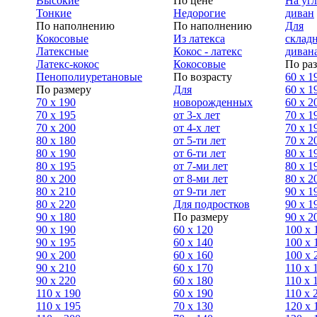
Высокие
По цене
На уг
Тонкие
Недорогие
диван
По наполнению
По наполнению
Для
Кокосовые
Из латекса
склад
Латексные
Кокос - латекс
диван
Латекс-кокос
Кокосовые
По ра
Пенополиуретановые
По возрасту
60 х 1
По размеру
Для
60 х 1
70 х 190
новорожденных
60 х 2
70 х 195
от 3-х лет
70 x 1
70 х 200
от 4-х лет
70 х 1
80 х 180
от 5-ти лет
70 x 2
80 х 190
от 6-ти лет
80 x 1
80 х 195
от 7-ми лет
80 x 1
80 х 200
от 8-ми лет
80 x 2
80 x 210
от 9-ти лет
90 x 1
80 x 220
Для подростков
90 x 1
90 x 180
По размеру
90 x 2
90 х 190
60 х 120
100 x 
90 х 195
60 х 140
100 х 
90 х 200
60 х 160
100 x 
90 x 210
60 х 170
110 x 
90 x 220
60 х 180
110 х 
110 x 190
60 х 190
110 х 
110 x 195
70 х 130
120 х 