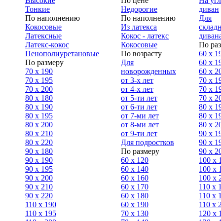
Высокие
По цене
На уг
Тонкие
Недорогие
диван
По наполнению
По наполнению
Для
Кокосовые
Из латекса
склад
Латексные
Кокос - латекс
диван
Латекс-кокос
Кокосовые
По ра
Пенополиуретановые
По возрасту
60 х 1
По размеру
Для
60 х 1
70 х 190
новорожденных
60 х 2
70 х 195
от 3-х лет
70 x 1
70 х 200
от 4-х лет
70 х 1
80 х 180
от 5-ти лет
70 x 2
80 х 190
от 6-ти лет
80 x 1
80 х 195
от 7-ми лет
80 x 1
80 х 200
от 8-ми лет
80 x 2
80 x 210
от 9-ти лет
90 x 1
80 x 220
Для подростков
90 x 1
90 x 180
По размеру
90 x 2
90 х 190
60 х 120
100 x 
90 х 195
60 х 140
100 х 
90 х 200
60 х 160
100 x 
90 x 210
60 х 170
110 x 
90 x 220
60 х 180
110 х 
110 x 190
60 х 190
110 х 
110 x 195
70 х 130
120 х 