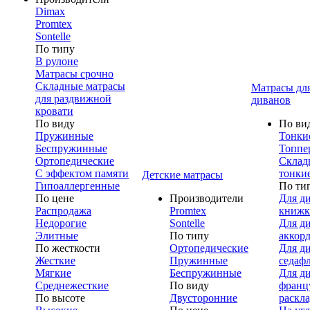
Dimax
Promtex
Sontelle
По типу
В рулоне
Матрасы срочно
Складные матрасы
Матрасы дл
для раздвижной
диванов
кровати
По виду
По ви
Пружинные
Тонки
Беспружинные
Топпе
Ортопедические
Склад
С эффектом памяти
тонки
Детские матрасы
Гипоаллергенные
По ти
По цене
Производители
Для д
Распродажа
Promtex
книжк
Недорогие
Sontelle
Для д
Элитные
По типу
аккор
По жесткости
Ортопедические
Для д
Жесткие
Пружинные
седаф
Мягкие
Беспружинные
Для д
Среднежесткие
По виду
франц
По высоте
Двусторонние
раскл