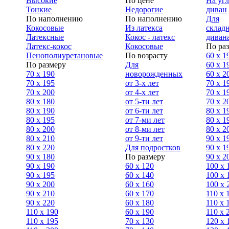
Высокие
По цене
На уг
Тонкие
Недорогие
диван
По наполнению
По наполнению
Для
Кокосовые
Из латекса
склад
Латексные
Кокос - латекс
диван
Латекс-кокос
Кокосовые
По ра
Пенополиуретановые
По возрасту
60 х 1
По размеру
Для
60 х 1
70 х 190
новорожденных
60 х 2
70 х 195
от 3-х лет
70 x 1
70 х 200
от 4-х лет
70 х 1
80 х 180
от 5-ти лет
70 x 2
80 х 190
от 6-ти лет
80 x 1
80 х 195
от 7-ми лет
80 x 1
80 х 200
от 8-ми лет
80 x 2
80 x 210
от 9-ти лет
90 x 1
80 x 220
Для подростков
90 x 1
90 x 180
По размеру
90 x 2
90 х 190
60 х 120
100 x 
90 х 195
60 х 140
100 х 
90 х 200
60 х 160
100 x 
90 x 210
60 х 170
110 x 
90 x 220
60 х 180
110 х 
110 x 190
60 х 190
110 х 
110 x 195
70 х 130
120 х 