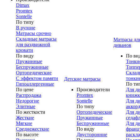
Dimax
Promtex
Sontelle
По типу
В рулоне
Матрасы срочно
Складные матрасы
Матрасы дл
для раздвижной
диванов
кровати
По виду
По ви
Пружинные
Тонки
Беспружинные
Топпе
Ортопедические
Склад
С эффектом памяти
тонки
Детские матрасы
Гипоаллергенные
По ти
По цене
Производители
Для д
Распродажа
Promtex
книжк
Недорогие
Sontelle
Для д
Элитные
По типу
аккор
По жесткости
Ортопедические
Для д
Жесткие
Пружинные
седаф
Мягкие
Беспружинные
Для д
Среднежесткие
По виду
франц
По высоте
Двусторонние
раскл