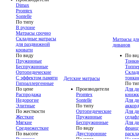
Dimax
Promtex
Sontelle
По типу
В рулоне
Матрасы срочно
Складные матрасы
Матрасы дл
для раздвижной
диванов
кровати
По виду
По ви
Пружинные
Тонки
Беспружинные
Топпе
Ортопедические
Склад
С эффектом памяти
тонки
Детские матрасы
Гипоаллергенные
По ти
По цене
Производители
Для д
Распродажа
Promtex
книжк
Недорогие
Sontelle
Для д
Элитные
По типу
аккор
По жесткости
Ортопедические
Для д
Жесткие
Пружинные
седаф
Мягкие
Беспружинные
Для д
Среднежесткие
По виду
франц
По высоте
Двусторонние
раскл