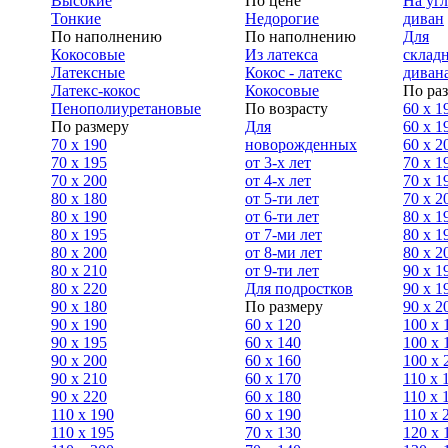
Высокие
По цене
На уг
Тонкие
Недорогие
диван
По наполнению
По наполнению
Для
Кокосовые
Из латекса
склад
Латексные
Кокос - латекс
диван
Латекс-кокос
Кокосовые
По ра
Пенополиуретановые
По возрасту
60 х 1
По размеру
Для
60 х 1
70 х 190
новорожденных
60 х 2
70 х 195
от 3-х лет
70 x 1
70 х 200
от 4-х лет
70 х 1
80 х 180
от 5-ти лет
70 x 2
80 х 190
от 6-ти лет
80 x 1
80 х 195
от 7-ми лет
80 x 1
80 х 200
от 8-ми лет
80 x 2
80 x 210
от 9-ти лет
90 x 1
80 x 220
Для подростков
90 x 1
90 x 180
По размеру
90 x 2
90 х 190
60 х 120
100 x 
90 х 195
60 х 140
100 х 
90 х 200
60 х 160
100 x 
90 x 210
60 х 170
110 x 
90 x 220
60 х 180
110 х 
110 x 190
60 х 190
110 х 
110 x 195
70 х 130
120 х 