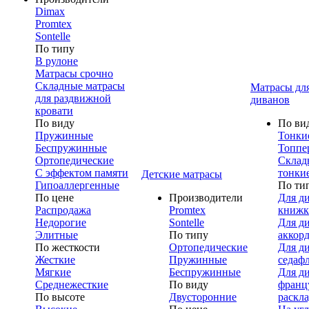
Dimax
Promtex
Sontelle
По типу
В рулоне
Матрасы срочно
Складные матрасы
Матрасы дл
для раздвижной
диванов
кровати
По виду
По ви
Пружинные
Тонки
Беспружинные
Топпе
Ортопедические
Склад
С эффектом памяти
тонки
Детские матрасы
Гипоаллергенные
По ти
По цене
Производители
Для д
Распродажа
Promtex
книжк
Недорогие
Sontelle
Для д
Элитные
По типу
аккор
По жесткости
Ортопедические
Для д
Жесткие
Пружинные
седаф
Мягкие
Беспружинные
Для д
Среднежесткие
По виду
франц
По высоте
Двусторонние
раскл