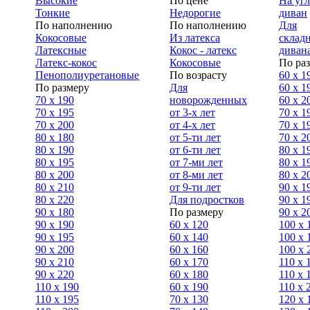
Высокие
По цене
На уг
Тонкие
Недорогие
диван
По наполнению
По наполнению
Для
Кокосовые
Из латекса
склад
Латексные
Кокос - латекс
диван
Латекс-кокос
Кокосовые
По ра
Пенополиуретановые
По возрасту
60 х 1
По размеру
Для
60 х 1
70 х 190
новорожденных
60 х 2
70 х 195
от 3-х лет
70 x 1
70 х 200
от 4-х лет
70 х 1
80 х 180
от 5-ти лет
70 x 2
80 х 190
от 6-ти лет
80 x 1
80 х 195
от 7-ми лет
80 x 1
80 х 200
от 8-ми лет
80 x 2
80 x 210
от 9-ти лет
90 x 1
80 x 220
Для подростков
90 x 1
90 x 180
По размеру
90 x 2
90 х 190
60 х 120
100 x 
90 х 195
60 х 140
100 х 
90 х 200
60 х 160
100 x 
90 x 210
60 х 170
110 x 
90 x 220
60 х 180
110 х 
110 x 190
60 х 190
110 х 
110 x 195
70 х 130
120 х 