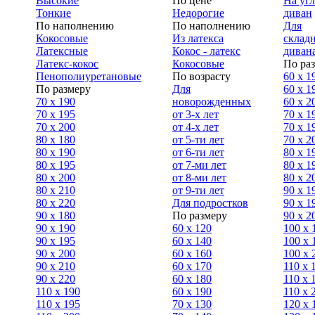
Высокие
По цене
На уг
Тонкие
Недорогие
диван
По наполнению
По наполнению
Для
Кокосовые
Из латекса
склад
Латексные
Кокос - латекс
диван
Латекс-кокос
Кокосовые
По ра
Пенополиуретановые
По возрасту
60 х 1
По размеру
Для
60 х 1
70 х 190
новорожденных
60 х 2
70 х 195
от 3-х лет
70 x 1
70 х 200
от 4-х лет
70 х 1
80 х 180
от 5-ти лет
70 x 2
80 х 190
от 6-ти лет
80 x 1
80 х 195
от 7-ми лет
80 x 1
80 х 200
от 8-ми лет
80 x 2
80 x 210
от 9-ти лет
90 x 1
80 x 220
Для подростков
90 x 1
90 x 180
По размеру
90 x 2
90 х 190
60 х 120
100 x 
90 х 195
60 х 140
100 х 
90 х 200
60 х 160
100 x 
90 x 210
60 х 170
110 x 
90 x 220
60 х 180
110 х 
110 x 190
60 х 190
110 х 
110 x 195
70 х 130
120 х 