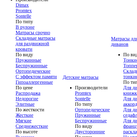
Dimax
Promtex
Sontelle
По типу
В рулоне
Матрасы срочно
Складные матрасы
Матрасы дл
для раздвижной
диванов
кровати
По виду
По ви
Пружинные
Тонки
Беспружинные
Топпе
Ортопедические
Склад
С эффектом памяти
тонки
Детские матрасы
Гипоаллергенные
По ти
По цене
Производители
Для д
Распродажа
Promtex
книжк
Недорогие
Sontelle
Для д
Элитные
По типу
аккор
По жесткости
Ортопедические
Для д
Жесткие
Пружинные
седаф
Мягкие
Беспружинные
Для д
Среднежесткие
По виду
франц
По высоте
Двусторонние
раскл