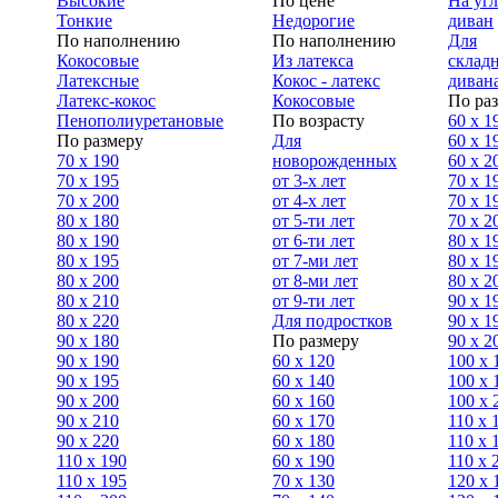
Высокие
По цене
На уг
Тонкие
Недорогие
диван
По наполнению
По наполнению
Для
Кокосовые
Из латекса
склад
Латексные
Кокос - латекс
диван
Латекс-кокос
Кокосовые
По ра
Пенополиуретановые
По возрасту
60 х 1
По размеру
Для
60 х 1
70 х 190
новорожденных
60 х 2
70 х 195
от 3-х лет
70 x 1
70 х 200
от 4-х лет
70 х 1
80 х 180
от 5-ти лет
70 x 2
80 х 190
от 6-ти лет
80 x 1
80 х 195
от 7-ми лет
80 x 1
80 х 200
от 8-ми лет
80 x 2
80 x 210
от 9-ти лет
90 x 1
80 x 220
Для подростков
90 x 1
90 x 180
По размеру
90 x 2
90 х 190
60 х 120
100 x 
90 х 195
60 х 140
100 х 
90 х 200
60 х 160
100 x 
90 x 210
60 х 170
110 x 
90 x 220
60 х 180
110 х 
110 x 190
60 х 190
110 х 
110 x 195
70 х 130
120 х 