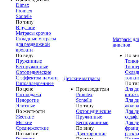
Dimax
Promtex
Sontelle
По типу
В рулоне
Матрасы срочно
Складные матрасы
Матрасы дл
для раздвижной
диванов
кровати
По виду
По ви
Пружинные
Тонки
Беспружинные
Топпе
Ортопедические
Склад
С эффектом памяти
тонки
Детские матрасы
Гипоаллергенные
По ти
По цене
Производители
Для д
Распродажа
Promtex
книжк
Недорогие
Sontelle
Для д
Элитные
По типу
аккор
По жесткости
Ортопедические
Для д
Жесткие
Пружинные
седаф
Мягкие
Беспружинные
Для д
Среднежесткие
По виду
франц
По высоте
Двусторонние
раскл