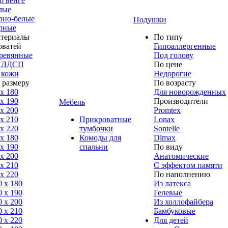
б венге
лые
рно-белые
Подушки
рные
териалы
По типу
оватей
Гипоаллергенные
ревянные
Под голову
 ЛДСП
По цене
 кожи
Недорогие
 размеру
По возрасту
 x 180
Для новорожденных
 x 190
Производители
Мебель
 x 200
Promtex
 x 210
Прикроватные
Lonax
 x 220
тумбочки
Sontelle
 x 180
Комоды для
Dimax
 х 190
спальни
По виду
 х 200
Анатомические
 x 210
С эффектом памяти
 x 220
По наполнению
0 x 180
Из латекса
0 х 190
Гелевые
0 х 200
Из холлофайбера
0 x 210
Бамбуковые
0 x 220
Для детей