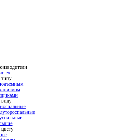
оизводители
omtex
 типу
подъемным
ханизмом
ящиками
 виду
носпальные
лутороспальные
успальные
льшие
 цвету
нге