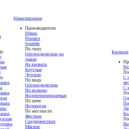
Наматрасники
Производители
Dimax
я
Promtex
Sontelle
По типу
ду
Кровати
Ортопедические на
е
диван
ры
Пр
На кровать
ные
Pr
Круглые
е
По
Детские
пу
С 
По виду
ивана
ме
Ортопедические
а
С 
На резинке
ивана
По
Водонепроницаемые
деон
Од
По цене
ивана
По
Недорогие
лекс
Дв
По жесткости
ивана
Бо
Жесткие
узская
По
Среднежесткие
адушка
Ве
Мягкие