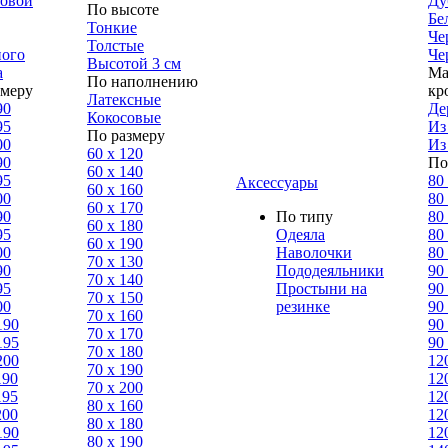
ловой
Ду
По высоте
Бе
Тонкие
Че
Толстые
ного
Че
Высотой 3 см
а
Ма
По наполнению
змеру
кр
Латексные
90
Де
Кокосовые
95
Из
По размеру
00
Из
60 х 120
90
По
60 х 140
95
80
Аксессуары
60 х 160
00
80
60 х 170
90
По типу
80
60 х 180
95
Одеяла
80
60 х 190
00
Наволочки
80
70 х 130
90
Пододеяльники
90
70 х 140
95
Простыни на
90
70 х 150
00
резинке
90
70 х 160
190
90
70 х 170
195
90
70 х 180
200
12
70 х 190
190
12
70 х 200
195
12
80 х 160
200
12
80 х 180
190
12
80 x 190