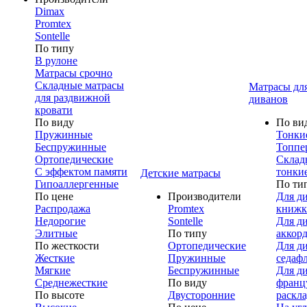
Dimax
Promtex
Sontelle
По типу
В рулоне
Матрасы срочно
Складные матрасы
Матрасы дл
для раздвижной
диванов
кровати
По виду
По ви
Пружинные
Тонки
Беспружинные
Топпе
Ортопедические
Склад
С эффектом памяти
тонки
Детские матрасы
Гипоаллергенные
По ти
По цене
Производители
Для д
Распродажа
Promtex
книжк
Недорогие
Sontelle
Для д
Элитные
По типу
аккор
По жесткости
Ортопедические
Для д
Жесткие
Пружинные
седаф
Мягкие
Беспружинные
Для д
Среднежесткие
По виду
франц
По высоте
Двусторонние
раскл