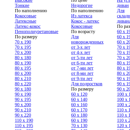
Высокие
По цене
На уг
Тонкие
Недорогие
диван
По наполнению
По наполнению
Для
Кокосовые
Из латекса
склад
Латексные
Кокос - латекс
диван
Латекс-кокос
Кокосовые
По ра
Пенополиуретановые
По возрасту
60 х 1
По размеру
Для
60 х 1
70 х 190
новорожденных
60 х 2
70 х 195
от 3-х лет
70 x 1
70 х 200
от 4-х лет
70 х 1
80 х 180
от 5-ти лет
70 x 2
80 х 190
от 6-ти лет
80 x 1
80 х 195
от 7-ми лет
80 x 1
80 х 200
от 8-ми лет
80 x 2
80 x 210
от 9-ти лет
90 x 1
80 x 220
Для подростков
90 x 1
90 x 180
По размеру
90 x 2
90 х 190
60 х 120
100 x 
90 х 195
60 х 140
100 х 
90 х 200
60 х 160
100 x 
90 x 210
60 х 170
110 x 
90 x 220
60 х 180
110 х 
110 x 190
60 х 190
110 х 
110 x 195
70 х 130
120 х 