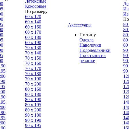
Латексные
90
Де
Кокосовые
95
Из
По размеру
00
Из
60 х 120
90
По
60 х 140
95
80
Аксессуары
60 х 160
00
80
60 х 170
90
По типу
80
60 х 180
95
Одеяла
80
60 х 190
00
Наволочки
80
70 х 130
90
Пододеяльники
90
70 х 140
95
Простыни на
90
70 х 150
00
резинке
90
70 х 160
190
90
70 х 170
195
90
70 х 180
200
12
70 х 190
190
12
70 х 200
195
12
80 х 160
200
12
80 х 180
190
12
80 x 190
195
14
80 х 195
200
14
80 х 200
190
14
90 х 180
195
14
90 х 190
200
14
90 х 195
190
16