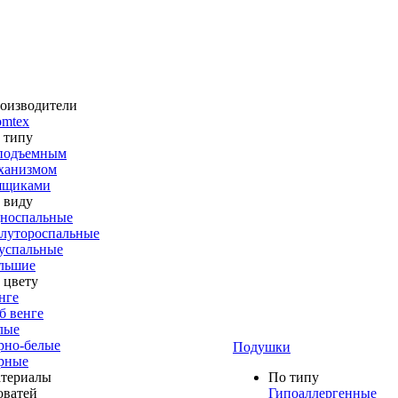
оизводители
omtex
 типу
подъемным
ханизмом
ящиками
 виду
носпальные
лутороспальные
успальные
льшие
 цвету
нге
б венге
лые
рно-белые
Подушки
рные
териалы
По типу
оватей
Гипоаллергенные