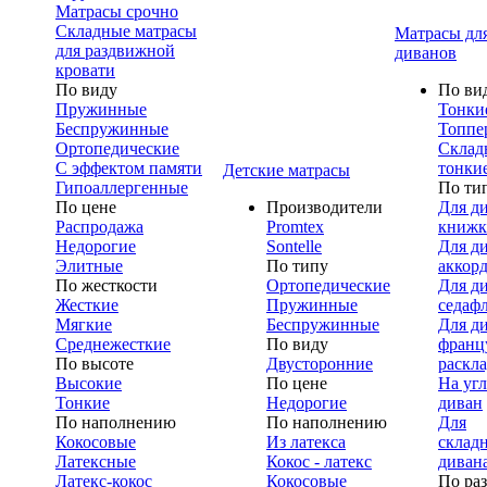
Матрасы срочно
Складные матрасы
Матрасы дл
для раздвижной
диванов
кровати
По виду
По ви
Пружинные
Тонки
Беспружинные
Топпе
Ортопедические
Склад
С эффектом памяти
тонки
Детские матрасы
Гипоаллергенные
По ти
По цене
Производители
Для д
Распродажа
Promtex
книжк
Недорогие
Sontelle
Для д
Элитные
По типу
аккор
По жесткости
Ортопедические
Для д
Жесткие
Пружинные
седаф
Мягкие
Беспружинные
Для д
Среднежесткие
По виду
франц
По высоте
Двусторонние
раскл
Высокие
По цене
На уг
Тонкие
Недорогие
диван
По наполнению
По наполнению
Для
Кокосовые
Из латекса
склад
Латексные
Кокос - латекс
диван
Латекс-кокос
Кокосовые
По ра