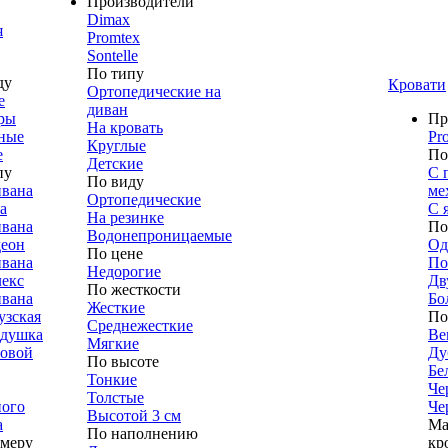
Производители
Dimax
я
Promtex
Sontelle
По типу
ду
Кровати
Ортопедические на
е
диван
ры
Пр
На кровать
ные
Pr
Круглые
е
По
Детские
пу
С 
По виду
ивана
ме
Ортопедические
а
С 
На резинке
ивана
По
Водонепроницаемые
деон
Од
По цене
ивана
По
Недорогие
лекс
Дв
По жесткости
ивана
Бо
Жесткие
узская
По
Среднежесткие
адушка
Ве
Мягкие
ловой
Ду
По высоте
Бе
Тонкие
Че
Толстые
ного
Че
Высотой 3 см
а
Ма
По наполнению
змеру
кр