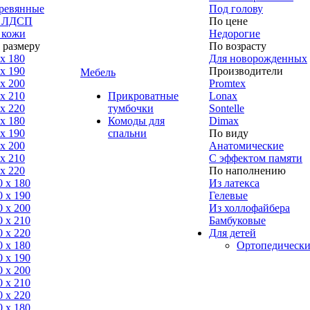
ревянные
Под голову
 ЛДСП
По цене
 кожи
Недорогие
 размеру
По возрасту
 x 180
Для новорожденных
 x 190
Производители
Мебель
 x 200
Promtex
 x 210
Прикроватные
Lonax
 x 220
тумбочки
Sontelle
 x 180
Комоды для
Dimax
 х 190
спальни
По виду
 х 200
Анатомические
 x 210
С эффектом памяти
 x 220
По наполнению
0 x 180
Из латекса
0 х 190
Гелевые
0 х 200
Из холлофайбера
0 x 210
Бамбуковые
0 x 220
Для детей
0 x 180
Ортопедически
0 х 190
0 х 200
0 x 210
0 x 220
0 x 180