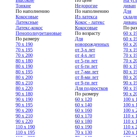
Высокие
По цене
На уг
Тонкие
Недорогие
диван
По наполнению
По наполнению
Для
Кокосовые
Из латекса
склад
Латексные
Кокос - латекс
диван
Латекс-кокос
Кокосовые
По ра
Пенополиуретановые
По возрасту
60 х 1
По размеру
Для
60 х 1
70 х 190
новорожденных
60 х 2
70 х 195
от 3-х лет
70 x 1
70 х 200
от 4-х лет
70 х 1
80 х 180
от 5-ти лет
70 x 2
80 х 190
от 6-ти лет
80 x 1
80 х 195
от 7-ми лет
80 x 1
80 х 200
от 8-ми лет
80 x 2
80 x 210
от 9-ти лет
90 x 1
80 x 220
Для подростков
90 x 1
90 x 180
По размеру
90 x 2
90 х 190
60 х 120
100 x 
90 х 195
60 х 140
100 х 
90 х 200
60 х 160
100 x 
90 x 210
60 х 170
110 x 
90 x 220
60 х 180
110 х 
110 x 190
60 х 190
110 х 
110 x 195
70 х 130
120 х 