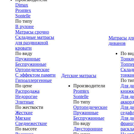
Dimax
Promtex
Sontelle
По типу
В рулоне
Матрасы срочно
Складные матрасы
Матрасы дл
для раздвижной
диванов
кровати
По виду
По ви
Пружинные
Тонки
Беспружинные
Топпе
Ортопедические
Склад
С эффектом памяти
тонки
Детские матрасы
Гипоаллергенные
По ти
По цене
Производители
Для д
Распродажа
Promtex
книжк
Недорогие
Sontelle
Для д
Элитные
По типу
аккор
По жесткости
Ортопедические
Для д
Жесткие
Пружинные
седаф
Мягкие
Беспружинные
Для д
Среднежесткие
По виду
франц
По высоте
Двусторонние
раскл