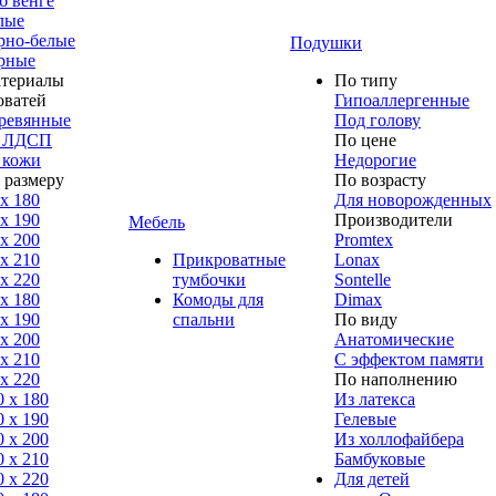
б венге
лые
рно-белые
Подушки
рные
териалы
По типу
оватей
Гипоаллергенные
ревянные
Под голову
 ЛДСП
По цене
 кожи
Недорогие
 размеру
По возрасту
 x 180
Для новорожденных
 x 190
Производители
Мебель
 x 200
Promtex
 x 210
Прикроватные
Lonax
 x 220
тумбочки
Sontelle
 x 180
Комоды для
Dimax
 х 190
спальни
По виду
 х 200
Анатомические
 x 210
С эффектом памяти
 x 220
По наполнению
0 x 180
Из латекса
0 х 190
Гелевые
0 х 200
Из холлофайбера
0 x 210
Бамбуковые
0 x 220
Для детей