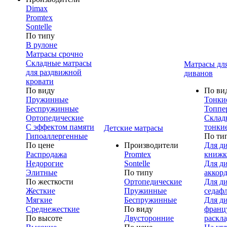
Dimax
Promtex
Sontelle
По типу
В рулоне
Матрасы срочно
Складные матрасы
Матрасы дл
для раздвижной
диванов
кровати
По виду
По ви
Пружинные
Тонки
Беспружинные
Топпе
Ортопедические
Склад
С эффектом памяти
тонки
Детские матрасы
Гипоаллергенные
По ти
По цене
Производители
Для д
Распродажа
Promtex
книжк
Недорогие
Sontelle
Для д
Элитные
По типу
аккор
По жесткости
Ортопедические
Для д
Жесткие
Пружинные
седаф
Мягкие
Беспружинные
Для д
Среднежесткие
По виду
франц
По высоте
Двусторонние
раскл