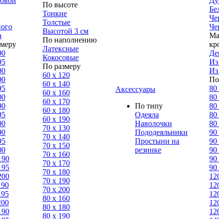
ловой
Ду
По высоте
Бе
Тонкие
Че
Толстые
ного
Че
Высотой 3 см
а
Ма
По наполнению
змеру
кр
Латексные
90
Де
Кокосовые
95
Из
По размеру
00
Из
60 х 120
90
По
60 х 140
95
80
Аксессуары
60 х 160
00
80
60 х 170
90
По типу
80
60 х 180
95
Одеяла
80
60 х 190
00
Наволочки
80
70 х 130
90
Пододеяльники
90
70 х 140
95
Простыни на
90
70 х 150
00
резинке
90
70 х 160
190
90
70 х 170
195
90
70 х 180
200
12
70 х 190
190
12
70 х 200
195
12
80 х 160
200
12
80 х 180
190
12
80 x 190