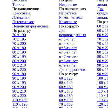
Высокие
По цене
На уг
Тонкие
Недорогие
диван
По наполнению
По наполнению
Для
Кокосовые
Из латекса
склад
Латексные
Кокос - латекс
диван
Латекс-кокос
Кокосовые
По ра
Пенополиуретановые
По возрасту
60 х 1
По размеру
Для
60 х 1
70 х 190
новорожденных
60 х 2
70 х 195
от 3-х лет
70 x 1
70 х 200
от 4-х лет
70 х 1
80 х 180
от 5-ти лет
70 x 2
80 х 190
от 6-ти лет
80 x 1
80 х 195
от 7-ми лет
80 x 1
80 х 200
от 8-ми лет
80 x 2
80 x 210
от 9-ти лет
90 x 1
80 x 220
Для подростков
90 x 1
90 x 180
По размеру
90 x 2
90 х 190
60 х 120
100 x 
90 х 195
60 х 140
100 х 
90 х 200
60 х 160
100 x 
90 x 210
60 х 170
110 x 
90 x 220
60 х 180
110 х 
110 x 190
60 х 190
110 х 
110 x 195
70 х 130
120 х 