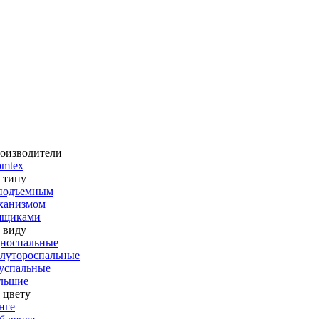
оизводители
omtex
 типу
подъемным
ханизмом
ящиками
 виду
носпальные
лутороспальные
успальные
льшие
 цвету
нге