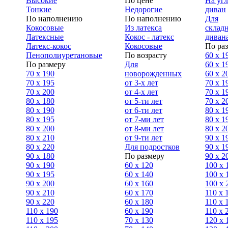
Высокие
По цене
На уг
Тонкие
Недорогие
диван
По наполнению
По наполнению
Для
Кокосовые
Из латекса
склад
Латексные
Кокос - латекс
диван
Латекс-кокос
Кокосовые
По ра
Пенополиуретановые
По возрасту
60 х 1
По размеру
Для
60 х 1
70 х 190
новорожденных
60 х 2
70 х 195
от 3-х лет
70 x 1
70 х 200
от 4-х лет
70 х 1
80 х 180
от 5-ти лет
70 x 2
80 х 190
от 6-ти лет
80 x 1
80 х 195
от 7-ми лет
80 x 1
80 х 200
от 8-ми лет
80 x 2
80 x 210
от 9-ти лет
90 x 1
80 x 220
Для подростков
90 x 1
90 x 180
По размеру
90 x 2
90 х 190
60 х 120
100 x 
90 х 195
60 х 140
100 х 
90 х 200
60 х 160
100 x 
90 x 210
60 х 170
110 x 
90 x 220
60 х 180
110 х 
110 x 190
60 х 190
110 х 
110 x 195
70 х 130
120 х 