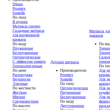
Dimax
Promtex
Sontelle
По типу
В рулоне
Матрасы срочно
Складные матрасы
Матрасы дл
для раздвижной
диванов
кровати
По виду
По ви
Пружинные
Тонки
Беспружинные
Топпе
Ортопедические
Склад
С эффектом памяти
тонки
Детские матрасы
Гипоаллергенные
По ти
По цене
Производители
Для д
Распродажа
Promtex
книжк
Недорогие
Sontelle
Для д
Элитные
По типу
аккор
По жесткости
Ортопедические
Для д
Жесткие
Пружинные
седаф
Мягкие
Беспружинные
Для д
Среднежесткие
По виду
франц
По высоте
Двусторонние
раскл