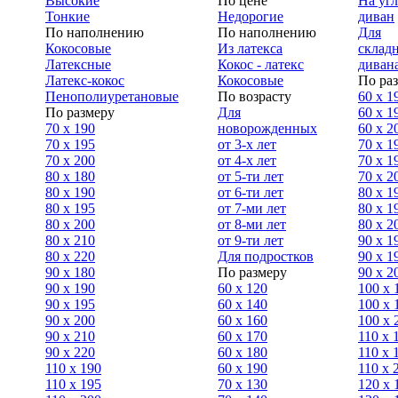
Высокие
По цене
На уг
Тонкие
Недорогие
диван
По наполнению
По наполнению
Для
Кокосовые
Из латекса
склад
Латексные
Кокос - латекс
диван
Латекс-кокос
Кокосовые
По ра
Пенополиуретановые
По возрасту
60 х 1
По размеру
Для
60 х 1
70 х 190
новорожденных
60 х 2
70 х 195
от 3-х лет
70 x 1
70 х 200
от 4-х лет
70 х 1
80 х 180
от 5-ти лет
70 x 2
80 х 190
от 6-ти лет
80 x 1
80 х 195
от 7-ми лет
80 x 1
80 х 200
от 8-ми лет
80 x 2
80 x 210
от 9-ти лет
90 x 1
80 x 220
Для подростков
90 x 1
90 x 180
По размеру
90 x 2
90 х 190
60 х 120
100 x 
90 х 195
60 х 140
100 х 
90 х 200
60 х 160
100 x 
90 x 210
60 х 170
110 x 
90 x 220
60 х 180
110 х 
110 x 190
60 х 190
110 х 
110 x 195
70 х 130
120 х 