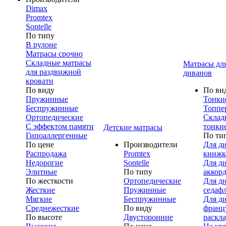
Dimax
Promtex
Sontelle
По типу
В рулоне
Матрасы срочно
Складные матрасы
Матрасы дл
для раздвижной
диванов
кровати
По виду
По ви
Пружинные
Тонки
Беспружинные
Топпе
Ортопедические
Склад
С эффектом памяти
тонки
Детские матрасы
Гипоаллергенные
По ти
По цене
Производители
Для д
Распродажа
Promtex
книжк
Недорогие
Sontelle
Для д
Элитные
По типу
аккор
По жесткости
Ортопедические
Для д
Жесткие
Пружинные
седаф
Мягкие
Беспружинные
Для д
Среднежесткие
По виду
франц
По высоте
Двусторонние
раскл