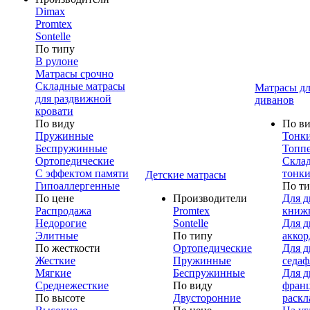
Dimax
Promtex
Sontelle
По типу
В рулоне
Матрасы срочно
Складные матрасы
Матрасы дл
для раздвижной
диванов
кровати
По виду
По в
Пружинные
Тонк
Беспружинные
Топп
Ортопедические
Скла
С эффектом памяти
тонки
Детские матрасы
Гипоаллергенные
По т
По цене
Производители
Для д
Распродажа
Promtex
книж
Недорогие
Sontelle
Для д
Элитные
По типу
аккор
По жесткости
Ортопедические
Для д
Жесткие
Пружинные
седаф
Мягкие
Беспружинные
Для д
Среднежесткие
По виду
франц
По высоте
Двусторонние
раскл