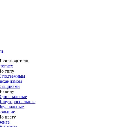
ти
Производители
Promtex
По типу
С подъемным
механизмом
С ящиками
По виду
Односпальные
Полутороспальные
Двуспальные
Большие
По цвету
Венге