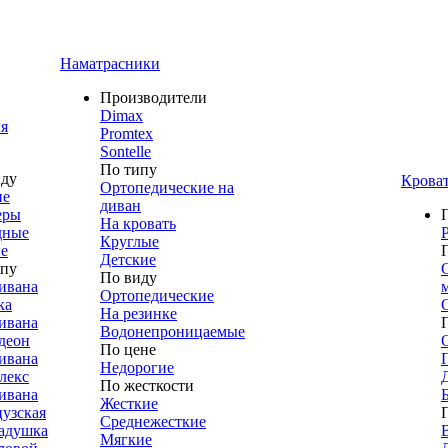
Наматрасники
Производители
Dimax
я
Promtex
Sontelle
По типу
иду
Крова
Ортопедические на
ие
диван
еры
На кровать
дные
Круглые
е
Детские
ипу
По виду
ивана
Ортопедические
ка
На резинке
ивана
Водонепроницаемые
деон
По цене
ивана
Недорогие
лекс
По жесткости
ивана
Жесткие
узская
Среднежесткие
адушка
Мягкие