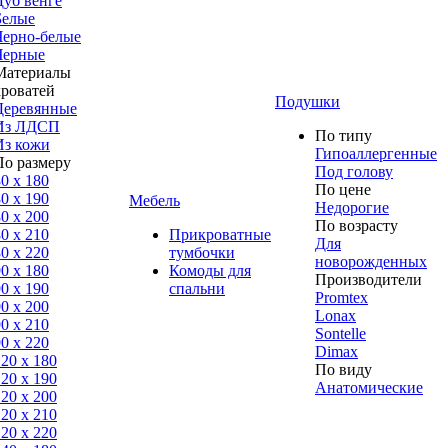
Дуб венге
Белые
Черно-белые
Черные
Материалы
кроватей
Подушки
Деревянные
Из ЛДСП
По типу
Из кожи
Гипоаллергенные
По размеру
Под голову
0 x 180
По цене
0 x 190
Мебель
Недорогие
0 x 200
По возрасту
0 x 210
Прикроватные
Для
0 x 220
тумбочки
новорожденных
0 x 180
Комоды для
Производители
0 х 190
спальни
Promtex
0 х 200
Lonax
0 x 210
Sontelle
0 x 220
Dimax
120 x 180
По виду
120 х 190
Анатомические
120 х 200
120 x 210
120 x 220