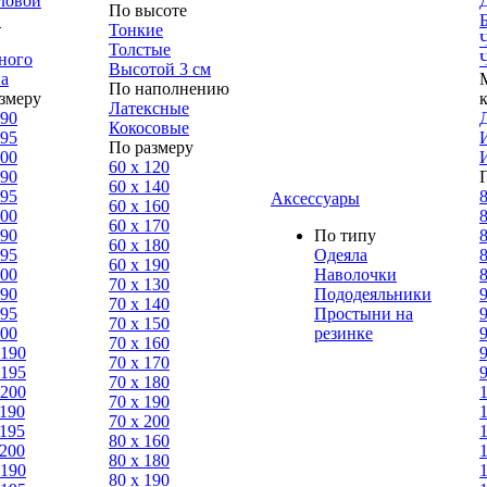
ловой
По высоте
н
Тонкие
Толстые
ного
Высотой 3 см
а
По наполнению
змеру
Латексные
190
Кокосовые
195
По размеру
200
60 х 120
190
60 х 140
195
8
Аксессуары
60 х 160
200
8
60 х 170
190
По типу
8
60 х 180
195
Одеяла
8
60 х 190
200
Наволочки
8
70 х 130
190
Пододеяльники
9
70 х 140
195
Простыни на
9
70 х 150
200
резинке
9
70 х 160
 190
9
70 х 170
 195
9
70 х 180
 200
70 х 190
 190
70 х 200
 195
80 х 160
 200
80 х 180
 190
80 x 190