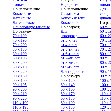
Высокие
По цене
На уг
Тонкие
Недорогие
диван
По наполнению
По наполнению
Для
Кокосовые
Из латекса
склад
Латексные
Кокос - латекс
диван
Латекс-кокос
Кокосовые
По ра
Пенополиуретановые
По возрасту
60 х 1
По размеру
Для
60 х 1
70 х 190
новорожденных
60 х 2
70 х 195
от 3-х лет
70 x 1
70 х 200
от 4-х лет
70 х 1
80 х 180
от 5-ти лет
70 x 2
80 х 190
от 6-ти лет
80 x 1
80 х 195
от 7-ми лет
80 x 1
80 х 200
от 8-ми лет
80 x 2
80 x 210
от 9-ти лет
90 x 1
80 x 220
Для подростков
90 x 1
90 x 180
По размеру
90 x 2
90 х 190
60 х 120
100 x 
90 х 195
60 х 140
100 х 
90 х 200
60 х 160
100 x 
90 x 210
60 х 170
110 x 
90 x 220
60 х 180
110 х 
110 x 190
60 х 190
110 х 
110 x 195
70 х 130
120 х 