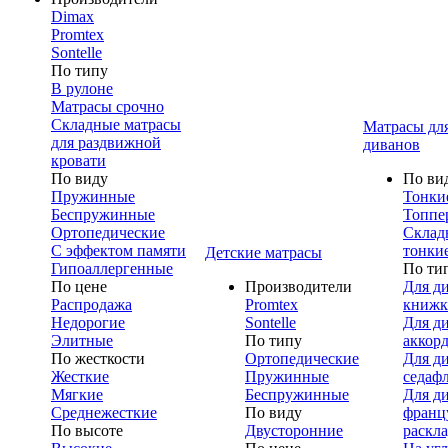
Dimax
Promtex
Sontelle
По типу
В рулоне
Матрасы срочно
Складные матрасы
Матрасы дл
для раздвижной
диванов
кровати
По виду
По ви
Пружинные
Тонки
Беспружинные
Топпе
Ортопедические
Склад
С эффектом памяти
тонки
Детские матрасы
Гипоаллергенные
По ти
По цене
Производители
Для д
Распродажа
Promtex
книжк
Недорогие
Sontelle
Для д
Элитные
По типу
аккор
По жесткости
Ортопедические
Для д
Жесткие
Пружинные
седаф
Мягкие
Беспружинные
Для д
Среднежесткие
По виду
франц
По высоте
Двусторонние
раскл