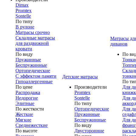
Dimax
Promtex
Sontelle
По типу
В рулоне
Матрасы срочно
Складные матрасы
Матрасы дл
для раздвижной
диванов
кровати
По виду
По ви
Пружинные
Тонки
Беспружинные
Топпе
Ортопедические
Склад
С эффектом памяти
тонки
Детские матрасы
Гипоаллергенные
По ти
По цене
Производители
Для д
Распродажа
Promtex
книжк
Недорогие
Sontelle
Для д
Элитные
По типу
аккор
По жесткости
Ортопедические
Для д
Жесткие
Пружинные
седаф
Мягкие
Беспружинные
Для д
Среднежесткие
По виду
франц
По высоте
Двусторонние
раскл