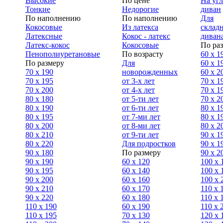
Высокие
По цене
На уг
Тонкие
Недорогие
диван
По наполнению
По наполнению
Для
Кокосовые
Из латекса
склад
Латексные
Кокос - латекс
диван
Латекс-кокос
Кокосовые
По ра
Пенополиуретановые
По возрасту
60 х 1
По размеру
Для
60 х 1
70 х 190
новорожденных
60 х 2
70 х 195
от 3-х лет
70 x 1
70 х 200
от 4-х лет
70 х 1
80 х 180
от 5-ти лет
70 x 2
80 х 190
от 6-ти лет
80 x 1
80 х 195
от 7-ми лет
80 x 1
80 х 200
от 8-ми лет
80 x 2
80 x 210
от 9-ти лет
90 x 1
80 x 220
Для подростков
90 x 1
90 x 180
По размеру
90 x 2
90 х 190
60 х 120
100 x 
90 х 195
60 х 140
100 х 
90 х 200
60 х 160
100 x 
90 x 210
60 х 170
110 x 
90 x 220
60 х 180
110 х 
110 x 190
60 х 190
110 х 
110 x 195
70 х 130
120 х 