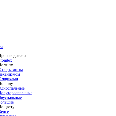
ти
Производители
Promtex
По типу
С подъемным
механизмом
С ящиками
По виду
Односпальные
Полутороспальные
Двуспальные
Большие
По цвету
Венге