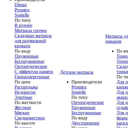
Dimax
Promtex
Sontelle
По типу
В рулоне
Матрасы срочно
Складные матрасы
Матрасы дл
для раздвижной
диванов
кровати
По виду
По в
Пружинные
Тонк
Беспружинные
Топп
Ортопедические
Скла
С эффектом памяти
тонки
Детские матрасы
Гипоаллергенные
По т
По цене
Производители
Для д
Распродажа
Promtex
книж
Недорогие
Sontelle
Для д
Элитные
По типу
аккор
По жесткости
Ортопедические
Для д
Жесткие
Пружинные
седаф
Мягкие
Беспружинные
Для д
Среднежесткие
По виду
франц
По высоте
Двусторонние
раскл