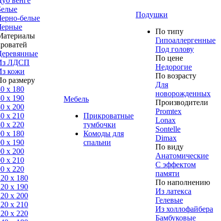
Дуб венге
Белые
Подушки
Черно-белые
Черные
По типу
Материалы
Гипоаллергенные
кроватей
Под голову
Деревянные
По цене
Из ЛДСП
Недорогие
Из кожи
По возрасту
По размеру
Для
0 x 180
новорожденных
0 x 190
Мебель
Производители
0 x 200
Promtex
0 x 210
Прикроватные
Lonax
0 x 220
тумбочки
Sontelle
0 x 180
Комоды для
Dimax
0 х 190
спальни
По виду
0 х 200
Анатомические
0 x 210
С эффектом
0 x 220
памяти
120 x 180
По наполнению
120 х 190
Из латекса
120 х 200
Гелевые
120 x 210
Из холлофайбера
120 x 220
Бамбуковые