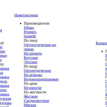
Наматрасники
Производители
Dimax
я
Promtex
Sontelle
По типу
иду
Крова
Ортопедические на
ие
диван
еры
На кровать
дные
Круглые
е
Детские
ипу
По виду
ивана
Ортопедические
ка
На резинке
ивана
Водонепроницаемые
деон
По цене
ивана
Недорогие
лекс
По жесткости
ивана
Жесткие
узская
Среднежесткие
адушка
Мягкие