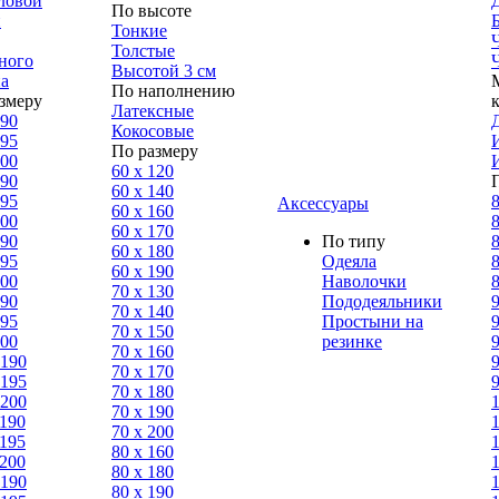
ловой
По высоте
н
Тонкие
Толстые
ного
Высотой 3 см
а
По наполнению
змеру
Латексные
190
Кокосовые
195
По размеру
200
60 х 120
190
60 х 140
195
8
Аксессуары
60 х 160
200
8
60 х 170
190
По типу
8
60 х 180
195
Одеяла
8
60 х 190
200
Наволочки
8
70 х 130
190
Пододеяльники
9
70 х 140
195
Простыни на
9
70 х 150
200
резинке
9
70 х 160
 190
9
70 х 170
 195
9
70 х 180
 200
70 х 190
 190
70 х 200
 195
80 х 160
 200
80 х 180
 190
80 x 190