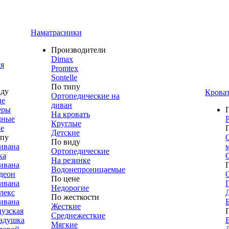
Наматрасники
Производители
Dimax
я
Promtex
Sontelle
По типу
иду
Крова
Ортопедические на
ие
диван
еры
На кровать
дные
Круглые
е
Детские
ипу
По виду
ивана
Ортопедические
ка
На резинке
ивана
Водонепроницаемые
деон
По цене
ивана
Недорогие
лекс
По жесткости
ивана
Жесткие
узская
Среднежесткие
адушка
Мягкие