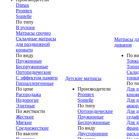
Dimax
Promtex
Sontelle
По типу
В рулоне
Матрасы срочно
Складные матрасы
Матрасы дл
для раздвижной
диванов
кровати
По виду
По в
Пружинные
Тонк
Беспружинные
Топп
Ортопедические
Скла
С эффектом памяти
тонки
Детские матрасы
Гипоаллергенные
По т
По цене
Производители
Для д
Распродажа
Promtex
книж
Недорогие
Sontelle
Для д
Элитные
По типу
аккор
По жесткости
Ортопедические
Для д
Жесткие
Пружинные
седаф
Мягкие
Беспружинные
Для д
Среднежесткие
По виду
франц
По высоте
Двусторонние
раскл