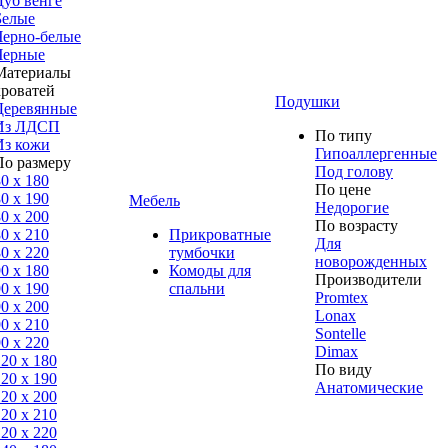
Дуб венге
Белые
Черно-белые
Черные
Материалы
кроватей
Подушки
Деревянные
Из ЛДСП
По типу
Из кожи
Гипоаллергенные
По размеру
Под голову
0 x 180
По цене
0 x 190
Мебель
Недорогие
0 x 200
По возрасту
0 x 210
Прикроватные
Для
0 x 220
тумбочки
новорожденных
0 x 180
Комоды для
Производители
0 х 190
спальни
Promtex
0 х 200
Lonax
0 x 210
Sontelle
0 x 220
Dimax
120 x 180
По виду
120 х 190
Анатомические
120 х 200
120 x 210
120 x 220