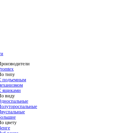
ти
Производители
Promtex
По типу
С подъемным
механизмом
С ящиками
По виду
Односпальные
Полутороспальные
Двуспальные
Большие
По цвету
Венге