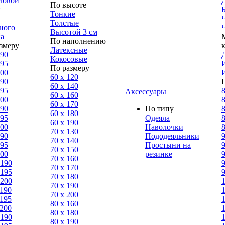
ловой
По высоте
н
Тонкие
Толстые
ного
Высотой 3 см
а
По наполнению
змеру
Латексные
190
Кокосовые
195
По размеру
200
60 х 120
190
60 х 140
195
8
Аксессуары
60 х 160
200
8
60 х 170
190
По типу
8
60 х 180
195
Одеяла
8
60 х 190
200
Наволочки
8
70 х 130
190
Пододеяльники
9
70 х 140
195
Простыни на
9
70 х 150
200
резинке
9
70 х 160
 190
9
70 х 170
 195
9
70 х 180
 200
70 х 190
 190
70 х 200
 195
80 х 160
 200
80 х 180
 190
80 x 190