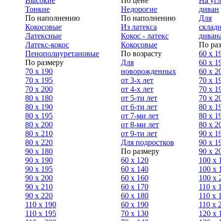
Высокие
По цене
На уг
Тонкие
Недорогие
диван
По наполнению
По наполнению
Для
Кокосовые
Из латекса
склад
Латексные
Кокос - латекс
диван
Латекс-кокос
Кокосовые
По ра
Пенополиуретановые
По возрасту
60 х 1
По размеру
Для
60 х 1
70 х 190
новорожденных
60 х 2
70 х 195
от 3-х лет
70 x 1
70 х 200
от 4-х лет
70 х 1
80 х 180
от 5-ти лет
70 x 2
80 х 190
от 6-ти лет
80 x 1
80 х 195
от 7-ми лет
80 x 1
80 х 200
от 8-ми лет
80 x 2
80 x 210
от 9-ти лет
90 x 1
80 x 220
Для подростков
90 x 1
90 x 180
По размеру
90 x 2
90 х 190
60 х 120
100 x 
90 х 195
60 х 140
100 х 
90 х 200
60 х 160
100 x 
90 x 210
60 х 170
110 x 
90 x 220
60 х 180
110 х 
110 x 190
60 х 190
110 х 
110 x 195
70 х 130
120 х 