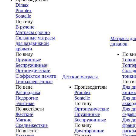
Dimax
Promtex
Sontelle
По типу
В рулоне
Матрасы срочно
Складные матрасы
Матрасы дл
для раздвижной
диванов
кровати
По виду
По ви
Пружинные
Тонки
Беспружинные
Топпе
Ортопедические
Склад
С эффектом памяти
тонки
Детские матрасы
Гипоаллергенные
По ти
По цене
Производители
Для д
Распродажа
Promtex
книжк
Недорогие
Sontelle
Для д
Элитные
По типу
аккор
По жесткости
Ортопедические
Для д
Жесткие
Пружинные
седаф
Мягкие
Беспружинные
Для д
Среднежесткие
По виду
франц
По высоте
Двусторонние
раскл