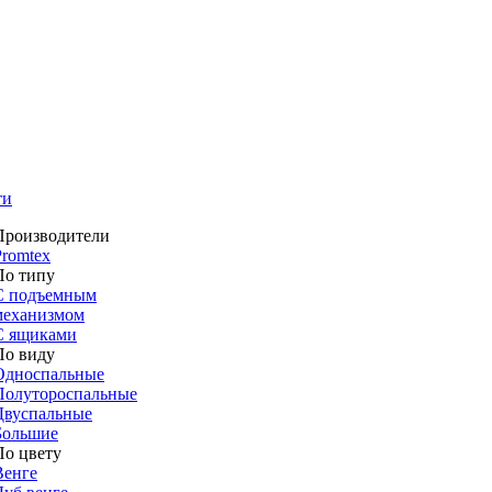
ти
Производители
Promtex
По типу
С подъемным
механизмом
С ящиками
По виду
Односпальные
Полутороспальные
Двуспальные
Большие
По цвету
Венге