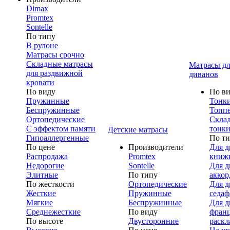
Dimax
Promtex
Sontelle
По типу
В рулоне
Матрасы срочно
Складные матрасы
Матрасы дл
для раздвижной
диванов
кровати
По виду
По в
Пружинные
Тонк
Беспружинные
Топп
Ортопедические
Скла
С эффектом памяти
тонки
Детские матрасы
Гипоаллергенные
По т
По цене
Производители
Для д
Распродажа
Promtex
книж
Недорогие
Sontelle
Для д
Элитные
По типу
аккор
По жесткости
Ортопедические
Для д
Жесткие
Пружинные
седаф
Мягкие
Беспружинные
Для д
Среднежесткие
По виду
франц
По высоте
Двусторонние
раскл