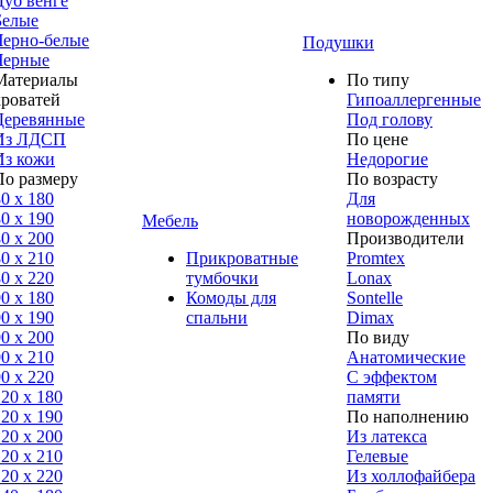
Дуб венге
Белые
Черно-белые
Подушки
Черные
Материалы
По типу
кроватей
Гипоаллергенные
Деревянные
Под голову
Из ЛДСП
По цене
Из кожи
Недорогие
По размеру
По возрасту
0 x 180
Для
0 x 190
новорожденных
Мебель
0 x 200
Производители
0 x 210
Прикроватные
Promtex
0 x 220
тумбочки
Lonax
0 x 180
Комоды для
Sontelle
0 х 190
спальни
Dimax
0 х 200
По виду
0 x 210
Анатомические
0 x 220
С эффектом
120 x 180
памяти
120 х 190
По наполнению
120 х 200
Из латекса
120 x 210
Гелевые
120 x 220
Из холлофайбера