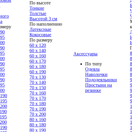
ловой
По высоте
н
Тонкие
Толстые
ного
Высотой 3 см
а
По наполнению
змеру
Латексные
190
Кокосовые
195
По размеру
200
60 х 120
190
60 х 140
195
8
Аксессуары
60 х 160
200
8
60 х 170
190
По типу
8
60 х 180
195
Одеяла
8
60 х 190
200
Наволочки
8
70 х 130
190
Пододеяльники
9
70 х 140
195
Простыни на
9
70 х 150
200
резинке
9
70 х 160
 190
9
70 х 170
 195
9
70 х 180
 200
70 х 190
 190
70 х 200
 195
80 х 160
 200
80 х 180
 190
80 x 190