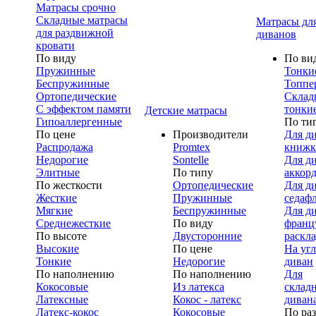
Матрасы срочно
Складные матрасы
Матрасы дл
для раздвижной
диванов
кровати
По виду
По ви
Пружинные
Тонки
Беспружинные
Топпе
Ортопедические
Склад
С эффектом памяти
тонки
Детские матрасы
Гипоаллергенные
По ти
По цене
Производители
Для д
Распродажа
Promtex
книжк
Недорогие
Sontelle
Для д
Элитные
По типу
аккор
По жесткости
Ортопедические
Для д
Жесткие
Пружинные
седаф
Мягкие
Беспружинные
Для д
Среднежесткие
По виду
франц
По высоте
Двусторонние
раскл
Высокие
По цене
На уг
Тонкие
Недорогие
диван
По наполнению
По наполнению
Для
Кокосовые
Из латекса
склад
Латексные
Кокос - латекс
диван
Латекс-кокос
Кокосовые
По ра