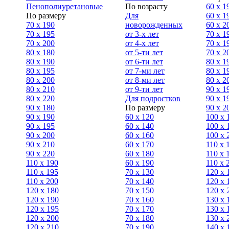
Пенополиуретановые
По возрасту
60 х 1
По размеру
Для
60 х 1
70 х 190
новорожденных
60 х 2
70 х 195
от 3-х лет
70 x 1
70 х 200
от 4-х лет
70 х 1
80 х 180
от 5-ти лет
70 x 2
80 х 190
от 6-ти лет
80 x 1
80 х 195
от 7-ми лет
80 x 1
80 х 200
от 8-ми лет
80 x 2
80 x 210
от 9-ти лет
90 x 1
80 x 220
Для подростков
90 x 1
90 x 180
По размеру
90 x 2
90 х 190
60 х 120
100 x 
90 х 195
60 х 140
100 х 
90 х 200
60 х 160
100 x 
90 x 210
60 х 170
110 x 
90 x 220
60 х 180
110 х 
110 x 190
60 х 190
110 х 
110 x 195
70 х 130
120 х 
110 x 200
70 х 140
120 х 
120 x 180
70 х 150
120 х 
120 х 190
70 х 160
130 х 
120 х 195
70 х 170
130 х 
120 х 200
70 х 180
130 х 
120 x 210
70 х 190
140 х 