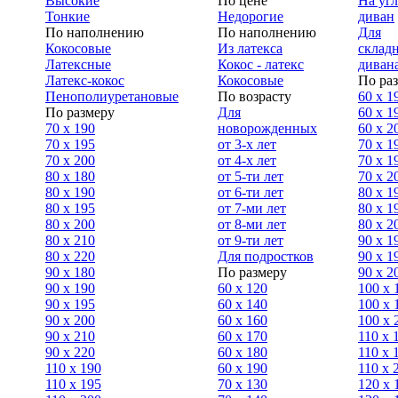
Высокие
По цене
На уг
Тонкие
Недорогие
диван
По наполнению
По наполнению
Для
Кокосовые
Из латекса
склад
Латексные
Кокос - латекс
диван
Латекс-кокос
Кокосовые
По ра
Пенополиуретановые
По возрасту
60 х 1
По размеру
Для
60 х 1
70 х 190
новорожденных
60 х 2
70 х 195
от 3-х лет
70 x 1
70 х 200
от 4-х лет
70 х 1
80 х 180
от 5-ти лет
70 x 2
80 х 190
от 6-ти лет
80 x 1
80 х 195
от 7-ми лет
80 x 1
80 х 200
от 8-ми лет
80 x 2
80 x 210
от 9-ти лет
90 x 1
80 x 220
Для подростков
90 x 1
90 x 180
По размеру
90 x 2
90 х 190
60 х 120
100 x 
90 х 195
60 х 140
100 х 
90 х 200
60 х 160
100 x 
90 x 210
60 х 170
110 x 
90 x 220
60 х 180
110 х 
110 x 190
60 х 190
110 х 
110 x 195
70 х 130
120 х 