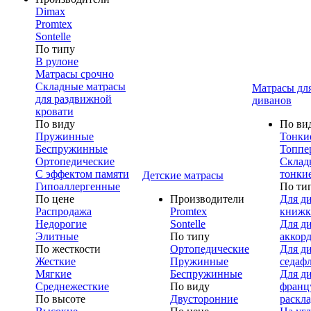
Dimax
Promtex
Sontelle
По типу
В рулоне
Матрасы срочно
Складные матрасы
Матрасы дл
для раздвижной
диванов
кровати
По виду
По ви
Пружинные
Тонки
Беспружинные
Топпе
Ортопедические
Склад
С эффектом памяти
тонки
Детские матрасы
Гипоаллергенные
По ти
По цене
Производители
Для д
Распродажа
Promtex
книжк
Недорогие
Sontelle
Для д
Элитные
По типу
аккор
По жесткости
Ортопедические
Для д
Жесткие
Пружинные
седаф
Мягкие
Беспружинные
Для д
Среднежесткие
По виду
франц
По высоте
Двусторонние
раскл