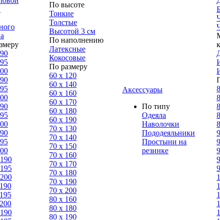
ловой
По высоте
н
Тонкие
Толстые
ного
Высотой 3 см
а
По наполнению
змеру
Латексные
190
Кокосовые
195
По размеру
200
60 х 120
190
60 х 140
195
8
Аксессуары
60 х 160
200
8
60 х 170
190
По типу
8
60 х 180
195
Одеяла
8
60 х 190
200
Наволочки
8
70 х 130
190
Пододеяльники
9
70 х 140
195
Простыни на
9
70 х 150
200
резинке
9
70 х 160
 190
9
70 х 170
 195
9
70 х 180
 200
70 х 190
 190
70 х 200
 195
80 х 160
 200
80 х 180
 190
80 x 190