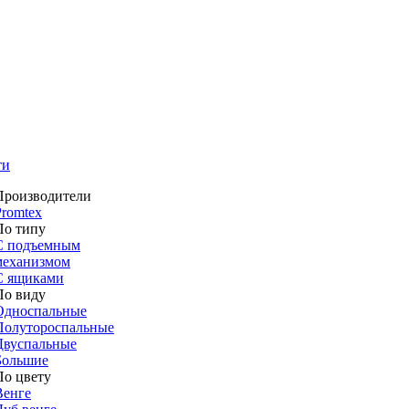
ти
Производители
Promtex
По типу
С подъемным
механизмом
С ящиками
По виду
Односпальные
Полутороспальные
Двуспальные
Большие
По цвету
Венге