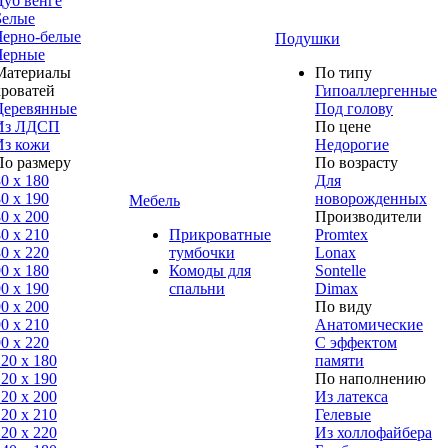
Дуб венге
Белые
Черно-белые
Подушки
Черные
Материалы
По типу
кроватей
Гипоаллергенные
Деревянные
Под голову
Из ЛДСП
По цене
Из кожи
Недорогие
По размеру
По возрасту
0 x 180
Для
0 x 190
новорожденных
Мебель
0 x 200
Производители
0 x 210
Прикроватные
Promtex
0 x 220
тумбочки
Lonax
0 x 180
Комоды для
Sontelle
0 х 190
спальни
Dimax
0 х 200
По виду
0 x 210
Анатомические
0 x 220
С эффектом
120 x 180
памяти
120 х 190
По наполнению
120 х 200
Из латекса
120 x 210
Гелевые
120 x 220
Из холлофайбера