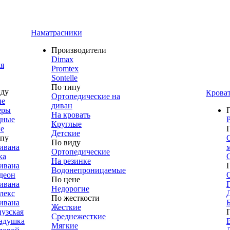
Наматрасники
Производители
Dimax
я
Promtex
Sontelle
По типу
иду
Крова
Ортопедические на
ие
диван
еры
На кровать
дные
Круглые
е
Детские
ипу
По виду
ивана
Ортопедические
ка
На резинке
ивана
Водонепроницаемые
деон
По цене
ивана
Недорогие
лекс
По жесткости
ивана
Жесткие
узская
Среднежесткие
адушка
Мягкие