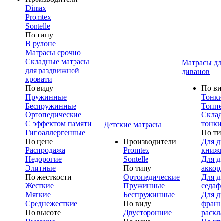
Dimax
Promtex
Sontelle
По типу
В рулоне
Матрасы срочно
Складные матрасы
Матрасы дл
для раздвижной
диванов
кровати
По виду
По в
Пружинные
Тонк
Беспружинные
Топп
Ортопедические
Скла
С эффектом памяти
тонки
Детские матрасы
Гипоаллергенные
По т
По цене
Производители
Для д
Распродажа
Promtex
книж
Недорогие
Sontelle
Для д
Элитные
По типу
аккор
По жесткости
Ортопедические
Для д
Жесткие
Пружинные
седаф
Мягкие
Беспружинные
Для д
Среднежесткие
По виду
франц
По высоте
Двусторонние
раскл