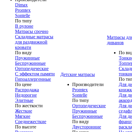
Dimax
Promtex
Sontelle
По типу
В рулоне
Матрасы срочно
Складные матрасы
Матрасы дл
для раздвижной
диванов
кровати
По виду
По ви
Пружинные
Тонки
Беспружинные
Топпе
Ортопедические
Склад
С эффектом памяти
тонки
Детские матрасы
Гипоаллергенные
По ти
По цене
Производители
Для д
Распродажа
Promtex
книжк
Недорогие
Sontelle
Для д
Элитные
По типу
аккор
По жесткости
Ортопедические
Для д
Жесткие
Пружинные
седаф
Мягкие
Беспружинные
Для д
Среднежесткие
По виду
франц
По высоте
Двусторонние
раскл