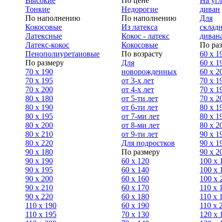
Высокие
По цене
На уг
Тонкие
Недорогие
диван
По наполнению
По наполнению
Для
Кокосовые
Из латекса
склад
Латексные
Кокос - латекс
диван
Латекс-кокос
Кокосовые
По ра
Пенополиуретановые
По возрасту
60 х 1
По размеру
Для
60 х 1
70 х 190
новорожденных
60 х 2
70 х 195
от 3-х лет
70 x 1
70 х 200
от 4-х лет
70 х 1
80 х 180
от 5-ти лет
70 x 2
80 х 190
от 6-ти лет
80 x 1
80 х 195
от 7-ми лет
80 x 1
80 х 200
от 8-ми лет
80 x 2
80 x 210
от 9-ти лет
90 x 1
80 x 220
Для подростков
90 x 1
90 x 180
По размеру
90 x 2
90 х 190
60 х 120
100 x 
90 х 195
60 х 140
100 х 
90 х 200
60 х 160
100 x 
90 x 210
60 х 170
110 x 
90 x 220
60 х 180
110 х 
110 x 190
60 х 190
110 х 
110 x 195
70 х 130
120 х 