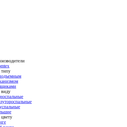
оизводители
omtex
 типу
подъемным
ханизмом
ящиками
 виду
носпальные
лутороспальные
успальные
льшие
 цвету
нге