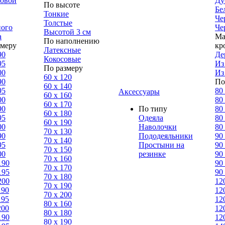
ловой
Ду
По высоте
Бе
Тонкие
Че
Толстые
ного
Че
Высотой 3 см
а
Ма
По наполнению
змеру
кр
Латексные
90
Де
Кокосовые
95
Из
По размеру
00
Из
60 х 120
90
По
60 х 140
95
80
Аксессуары
60 х 160
00
80
60 х 170
90
По типу
80
60 х 180
95
Одеяла
80
60 х 190
00
Наволочки
80
70 х 130
90
Пододеяльники
90
70 х 140
95
Простыни на
90
70 х 150
00
резинке
90
70 х 160
190
90
70 х 170
195
90
70 х 180
200
12
70 х 190
190
12
70 х 200
195
12
80 х 160
200
12
80 х 180
190
12
80 x 190