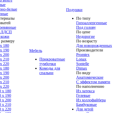
б венге
лые
рно-белые
Подушки
рные
териалы
По типу
оватей
Гипоаллергенные
ревянные
Под голову
 ЛДСП
По цене
 кожи
Недорогие
 размеру
По возрасту
 x 180
Для новорожденных
 x 190
Производители
Мебель
 x 200
Promtex
 x 210
Прикроватные
Lonax
 x 220
тумбочки
Sontelle
 x 180
Комоды для
Dimax
 х 190
спальни
По виду
 х 200
Анатомические
 x 210
С эффектом памяти
 x 220
По наполнению
0 x 180
Из латекса
0 х 190
Гелевые
0 х 200
Из холлофайбера
0 x 210
Бамбуковые
0 x 220
Для детей