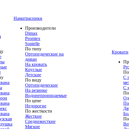
Наматрасники
Производители
Dimax
я
Promtex
Sontelle
По типу
ду
Кровати
Ортопедические на
е
диван
ры
Пр
На кровать
ные
Pr
Круглые
е
По
Детские
пу
С 
По виду
ивана
ме
Ортопедические
а
С 
На резинке
ивана
По
Водонепроницаемые
деон
Од
По цене
ивана
По
Недорогие
лекс
Дв
По жесткости
ивана
Бо
Жесткие
узская
По
Среднежесткие
адушка
Ве
Мягкие