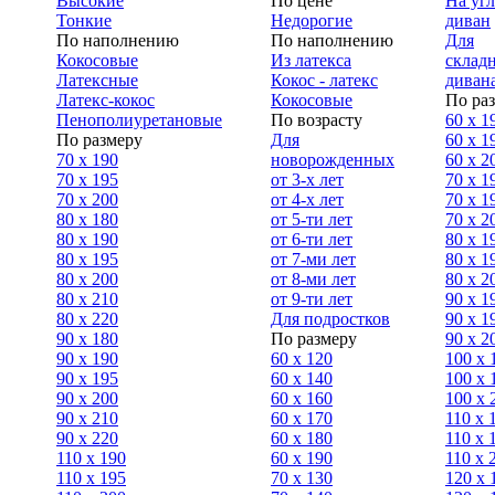
Высокие
По цене
На уг
Тонкие
Недорогие
диван
По наполнению
По наполнению
Для
Кокосовые
Из латекса
склад
Латексные
Кокос - латекс
диван
Латекс-кокос
Кокосовые
По ра
Пенополиуретановые
По возрасту
60 х 1
По размеру
Для
60 х 1
70 х 190
новорожденных
60 х 2
70 х 195
от 3-х лет
70 x 1
70 х 200
от 4-х лет
70 х 1
80 х 180
от 5-ти лет
70 x 2
80 х 190
от 6-ти лет
80 x 1
80 х 195
от 7-ми лет
80 x 1
80 х 200
от 8-ми лет
80 x 2
80 x 210
от 9-ти лет
90 x 1
80 x 220
Для подростков
90 x 1
90 x 180
По размеру
90 x 2
90 х 190
60 х 120
100 x 
90 х 195
60 х 140
100 х 
90 х 200
60 х 160
100 x 
90 x 210
60 х 170
110 x 
90 x 220
60 х 180
110 х 
110 x 190
60 х 190
110 х 
110 x 195
70 х 130
120 х 