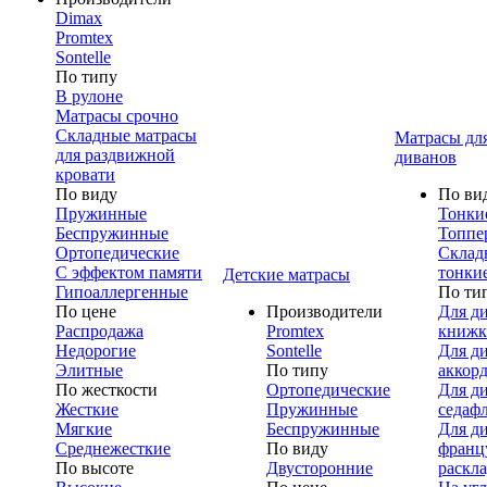
Dimax
Promtex
Sontelle
По типу
В рулоне
Матрасы срочно
Складные матрасы
Матрасы дл
для раздвижной
диванов
кровати
По виду
По ви
Пружинные
Тонки
Беспружинные
Топпе
Ортопедические
Склад
С эффектом памяти
тонки
Детские матрасы
Гипоаллергенные
По ти
По цене
Производители
Для д
Распродажа
Promtex
книжк
Недорогие
Sontelle
Для д
Элитные
По типу
аккор
По жесткости
Ортопедические
Для д
Жесткие
Пружинные
седаф
Мягкие
Беспружинные
Для д
Среднежесткие
По виду
франц
По высоте
Двусторонние
раскл