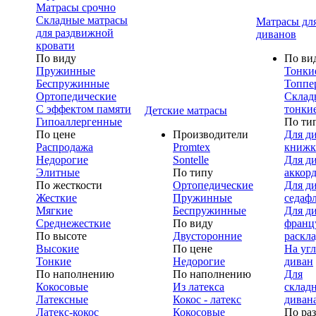
Матрасы срочно
Складные матрасы
Матрасы дл
для раздвижной
диванов
кровати
По виду
По ви
Пружинные
Тонки
Беспружинные
Топпе
Ортопедические
Склад
С эффектом памяти
тонки
Детские матрасы
Гипоаллергенные
По ти
По цене
Производители
Для д
Распродажа
Promtex
книжк
Недорогие
Sontelle
Для д
Элитные
По типу
аккор
По жесткости
Ортопедические
Для д
Жесткие
Пружинные
седаф
Мягкие
Беспружинные
Для д
Среднежесткие
По виду
франц
По высоте
Двусторонние
раскл
Высокие
По цене
На уг
Тонкие
Недорогие
диван
По наполнению
По наполнению
Для
Кокосовые
Из латекса
склад
Латексные
Кокос - латекс
диван
Латекс-кокос
Кокосовые
По ра