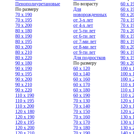
Пенополиуретановые
По возрасту
60 х 1
По размеру
Для
60 х 1
70 х 190
новорожденных
60 х 2
70 х 195
от 3-х лет
70 x 1
70 х 200
от 4-х лет
70 х 1
80 х 180
от 5-ти лет
70 x 2
80 х 190
от 6-ти лет
80 x 1
80 х 195
от 7-ми лет
80 x 1
80 х 200
от 8-ми лет
80 x 2
80 x 210
от 9-ти лет
90 x 1
80 x 220
Для подростков
90 x 1
90 x 180
По размеру
90 x 2
90 х 190
60 х 120
100 x 
90 х 195
60 х 140
100 х 
90 х 200
60 х 160
100 x 
90 x 210
60 х 170
110 x 
90 x 220
60 х 180
110 х 
110 x 190
60 х 190
110 х 
110 x 195
70 х 130
120 х 
110 x 200
70 х 140
120 х 
120 x 180
70 х 150
120 х 
120 х 190
70 х 160
130 х 
120 х 195
70 х 170
130 х 
120 х 200
70 х 180
130 х 
120 x 210
70 х 190
140 х 