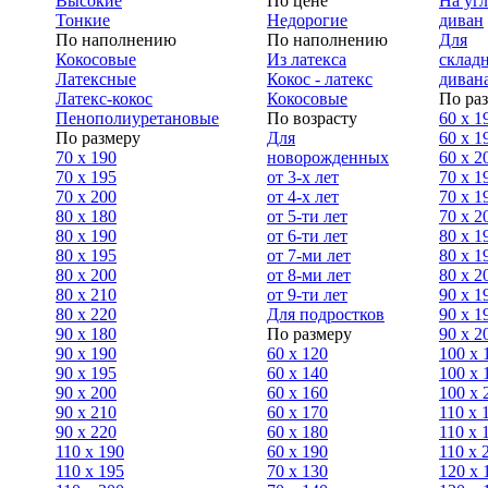
Высокие
По цене
На уг
Тонкие
Недорогие
диван
По наполнению
По наполнению
Для
Кокосовые
Из латекса
склад
Латексные
Кокос - латекс
диван
Латекс-кокос
Кокосовые
По ра
Пенополиуретановые
По возрасту
60 х 1
По размеру
Для
60 х 1
70 х 190
новорожденных
60 х 2
70 х 195
от 3-х лет
70 x 1
70 х 200
от 4-х лет
70 х 1
80 х 180
от 5-ти лет
70 x 2
80 х 190
от 6-ти лет
80 x 1
80 х 195
от 7-ми лет
80 x 1
80 х 200
от 8-ми лет
80 x 2
80 x 210
от 9-ти лет
90 x 1
80 x 220
Для подростков
90 x 1
90 x 180
По размеру
90 x 2
90 х 190
60 х 120
100 x 
90 х 195
60 х 140
100 х 
90 х 200
60 х 160
100 x 
90 x 210
60 х 170
110 x 
90 x 220
60 х 180
110 х 
110 x 190
60 х 190
110 х 
110 x 195
70 х 130
120 х 