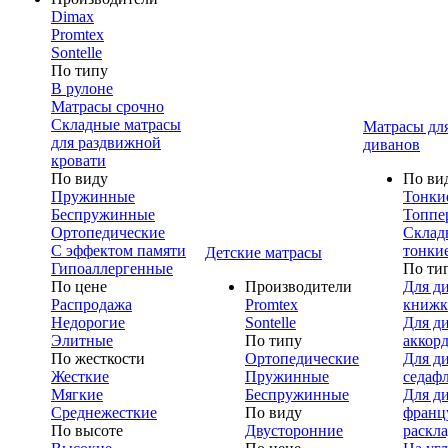
Dimax
Promtex
Sontelle
По типу
В рулоне
Матрасы срочно
Складные матрасы
Матрасы дл
для раздвижной
диванов
кровати
По виду
По ви
Пружинные
Тонки
Беспружинные
Топпе
Ортопедические
Склад
С эффектом памяти
тонки
Детские матрасы
Гипоаллергенные
По ти
По цене
Производители
Для д
Распродажа
Promtex
книжк
Недорогие
Sontelle
Для д
Элитные
По типу
аккор
По жесткости
Ортопедические
Для д
Жесткие
Пружинные
седаф
Мягкие
Беспружинные
Для д
Среднежесткие
По виду
франц
По высоте
Двусторонние
раскл