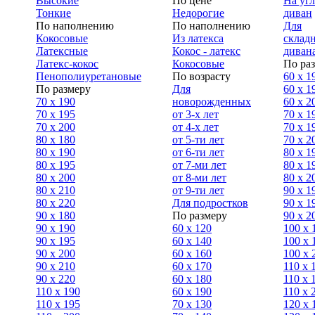
Высокие
По цене
На уг
Тонкие
Недорогие
диван
По наполнению
По наполнению
Для
Кокосовые
Из латекса
склад
Латексные
Кокос - латекс
диван
Латекс-кокос
Кокосовые
По ра
Пенополиуретановые
По возрасту
60 х 1
По размеру
Для
60 х 1
70 х 190
новорожденных
60 х 2
70 х 195
от 3-х лет
70 x 1
70 х 200
от 4-х лет
70 х 1
80 х 180
от 5-ти лет
70 x 2
80 х 190
от 6-ти лет
80 x 1
80 х 195
от 7-ми лет
80 x 1
80 х 200
от 8-ми лет
80 x 2
80 x 210
от 9-ти лет
90 x 1
80 x 220
Для подростков
90 x 1
90 x 180
По размеру
90 x 2
90 х 190
60 х 120
100 x 
90 х 195
60 х 140
100 х 
90 х 200
60 х 160
100 x 
90 x 210
60 х 170
110 x 
90 x 220
60 х 180
110 х 
110 x 190
60 х 190
110 х 
110 x 195
70 х 130
120 х 