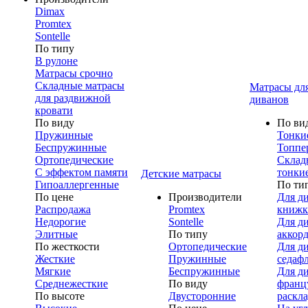
Dimax
Promtex
Sontelle
По типу
В рулоне
Матрасы срочно
Складные матрасы
Матрасы дл
для раздвижной
диванов
кровати
По виду
По ви
Пружинные
Тонки
Беспружинные
Топпе
Ортопедические
Склад
С эффектом памяти
тонки
Детские матрасы
Гипоаллергенные
По ти
По цене
Производители
Для д
Распродажа
Promtex
книжк
Недорогие
Sontelle
Для д
Элитные
По типу
аккор
По жесткости
Ортопедические
Для д
Жесткие
Пружинные
седаф
Мягкие
Беспружинные
Для д
Среднежесткие
По виду
франц
По высоте
Двусторонние
раскл